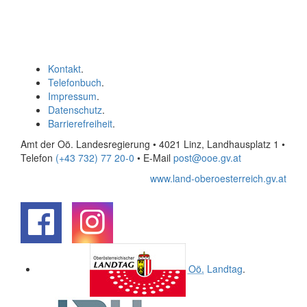
Kontakt
.
Telefonbuch
.
Impressum
.
Datenschutz
.
Barrierefreiheit
.
Amt der Oö. Landesregierung • 4021 Linz, Landhausplatz 1
•
Telefon
(+43 732) 77 20-0
• E-Mail
post@ooe.gv.at
www.land-oberoesterreich.gv.at
.
.
Oö.
Landtag
.