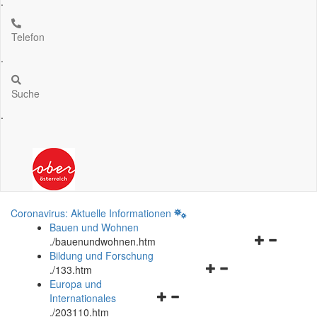
.
Telefon
.
Suche
.
Coronavirus: Aktuelle Informationen
Bauen und Wohnen
Navigationsm
.
/bauenundwohnen.htm
öffnen
Bildung und Forschung
Navigationsmenü
und
.
/133.htm
öffnen
schließen
Europa und
Navigationsmenü
und
Internationales
öffnen
schließen
.
/203110.htm