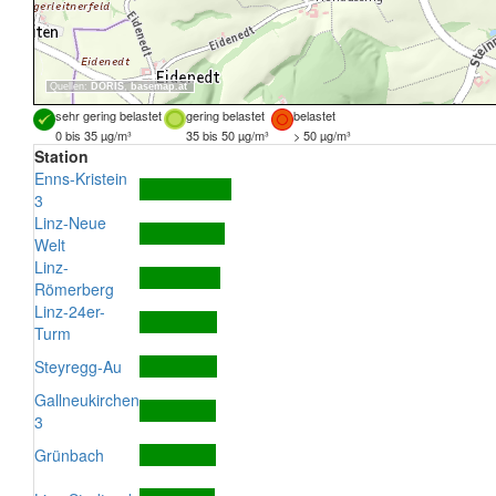
Quellen:
DORIS
,
basemap.at
sehr gering belastet
gering belastet
belastet
0 bis 35 µg/m³
35 bis 50 µg/m³
> 50 µg/m³
Station
Enns-Kristein
3
Linz-Neue
Welt
Linz-
Römerberg
Linz-24er-
Turm
Steyregg-Au
Gallneukirchen
3
Grünbach