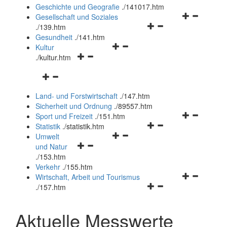
und
Geschichte und Geografie
.
/141017.htm
schließen
Navigationsm
Gesellschaft und Soziales
Navigationsmenü
öffnen
.
/139.htm
öffnen
und
Gesundheit
.
/141.htm
Navigationsmenü
und
schließen
Kultur
Navigationsmenü
öffnen
schließen
.
/kultur.htm
öffnen
und
Navigationsmenü
und
schließen
öffnen
schließen
Land- und Forstwirtschaft
.
/147.htm
und
Sicherheit und Ordnung
.
/89557.htm
schließen
Navigationsm
Sport und Freizeit
.
/151.htm
Navigationsmenü
öffnen
Statistik
.
/statistik.htm
Navigationsmenü
öffnen
und
Umwelt
Navigationsmenü
öffnen
und
schließen
und Natur
öffnen
und
schließen
.
/153.htm
und
schließen
Verkehr
.
/155.htm
schließen
Navigationsm
Wirtschaft, Arbeit und Tourismus
Navigationsmenü
öffnen
.
/157.htm
öffnen
und
und
schließen
Aktuelle Messwerte
schließen