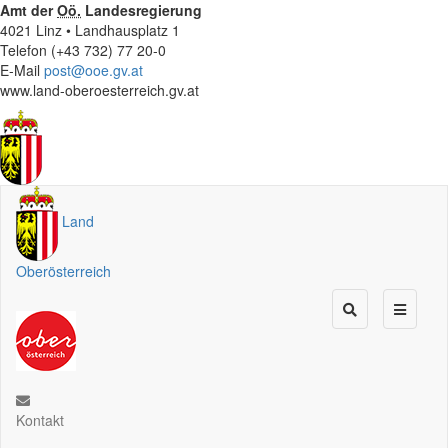
Amt der
Oö.
Landesregierung
4021 Linz • Landhausplatz 1
Telefon (+43 732) 77 20-0
E-Mail
post@ooe.gv.at
www.land-oberoesterreich.gv.at
Land
Oberösterreich
Kontakt