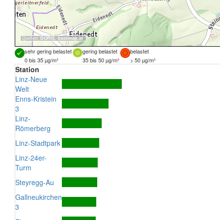
Quellen:
DORIS
,
basemap.at
sehr gering belastet
gering belastet
belastet
0 bis 35 µg/m³
35 bis 50 µg/m³
> 50 µg/m³
Station
Linz-Neue
Welt
Enns-Kristein
3
Linz-
Römerberg
Linz-Stadtpark
Linz-24er-
Turm
Steyregg-Au
Gallneukirchen
3