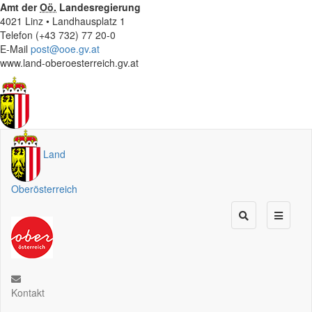
Amt der
Oö.
Landesregierung
4021 Linz • Landhausplatz 1
Telefon (+43 732) 77 20-0
E-Mail
post@ooe.gv.at
www.land-oberoesterreich.gv.at
Land
Oberösterreich
Kontakt