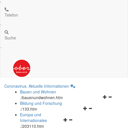
.
Telefon
.
Suche
.
Coronavirus: Aktuelle Informationen
Bauen und Wohnen
Navigationsm
.
/bauenundwohnen.htm
öffnen
Bildung und Forschung
Navigationsmenü
und
.
/133.htm
öffnen
schließen
Europa und
Navigationsmenü
und
Internationales
öffnen
schließen
.
/203110.htm