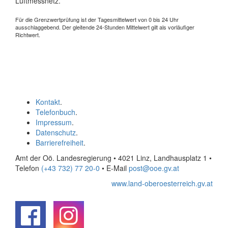
Luftmessnetz.
Für die Grenzwertprüfung ist der Tagesmittelwert von 0 bis 24 Uhr
ausschlaggebend. Der gleitende 24-Stunden Mittelwert gilt als vorläufiger
Richtwert.
Kontakt
.
Telefonbuch
.
Impressum
.
Datenschutz
.
Barrierefreiheit
.
Amt der Oö. Landesregierung • 4021 Linz, Landhausplatz 1
•
Telefon
(+43 732) 77 20-0
• E-Mail
post@ooe.gv.at
www.land-oberoesterreich.gv.at