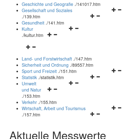
und
Geschichte und Geografie
.
/141017.htm
schließen
Navigationsm
Gesellschaft und Soziales
Navigationsmenü
öffnen
.
/139.htm
öffnen
und
Gesundheit
.
/141.htm
Navigationsmenü
und
schließen
Kultur
Navigationsmenü
öffnen
schließen
.
/kultur.htm
öffnen
und
Navigationsmenü
und
schließen
öffnen
schließen
Land- und Forstwirtschaft
.
/147.htm
und
Sicherheit und Ordnung
.
/89557.htm
schließen
Navigationsm
Sport und Freizeit
.
/151.htm
Navigationsmenü
öffnen
Statistik
.
/statistik.htm
Navigationsmenü
öffnen
und
Umwelt
Navigationsmenü
öffnen
und
schließen
und Natur
öffnen
und
schließen
.
/153.htm
und
schließen
Verkehr
.
/155.htm
schließen
Navigationsm
Wirtschaft, Arbeit und Tourismus
Navigationsmenü
öffnen
.
/157.htm
öffnen
und
und
schließen
Aktuelle Messwerte
schließen