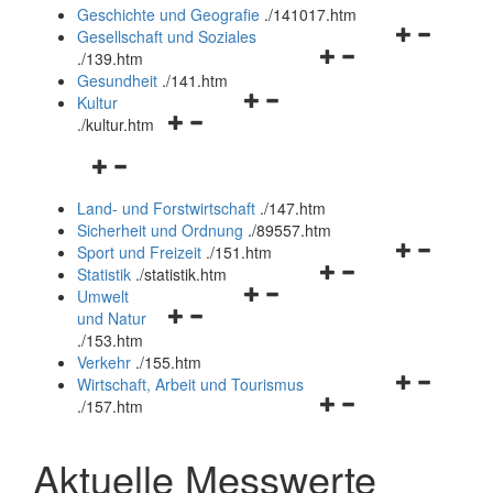
und
Geschichte und Geografie
.
/141017.htm
schließen
Navigationsm
Gesellschaft und Soziales
Navigationsmenü
öffnen
.
/139.htm
öffnen
und
Gesundheit
.
/141.htm
Navigationsmenü
und
schließen
Kultur
Navigationsmenü
öffnen
schließen
.
/kultur.htm
öffnen
und
Navigationsmenü
und
schließen
öffnen
schließen
Land- und Forstwirtschaft
.
/147.htm
und
Sicherheit und Ordnung
.
/89557.htm
schließen
Navigationsm
Sport und Freizeit
.
/151.htm
Navigationsmenü
öffnen
Statistik
.
/statistik.htm
Navigationsmenü
öffnen
und
Umwelt
Navigationsmenü
öffnen
und
schließen
und Natur
öffnen
und
schließen
.
/153.htm
und
schließen
Verkehr
.
/155.htm
schließen
Navigationsm
Wirtschaft, Arbeit und Tourismus
Navigationsmenü
öffnen
.
/157.htm
öffnen
und
und
schließen
Aktuelle Messwerte
schließen