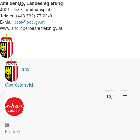
Amt der
Oö.
Landesregierung
4021 Linz • Landhausplatz 1
Telefon (+43 732) 77 20-0
E-Mail
post@ooe.gv.at
www.land-oberoesterreich.gv.at
Land
Oberösterreich
Kontakt