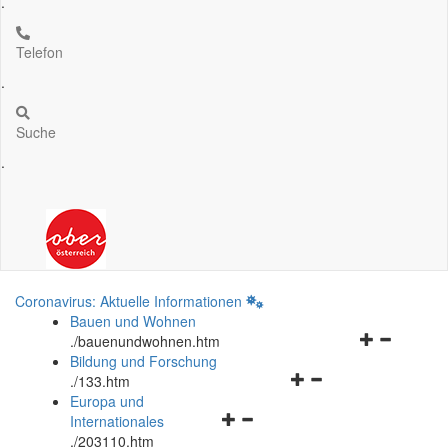
.
Telefon
.
Suche
.
Coronavirus: Aktuelle Informationen
Bauen und Wohnen
Navigationsm
.
/bauenundwohnen.htm
öffnen
Bildung und Forschung
Navigationsmenü
und
.
/133.htm
öffnen
schließen
Europa und
Navigationsmenü
und
Internationales
öffnen
schließen
.
/203110.htm