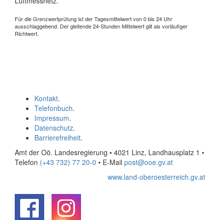
Luftmessnetz.
Für die Grenzwertprüfung ist der Tagesmittelwert von 0 bis 24 Uhr
ausschlaggebend. Der gleitende 24-Stunden Mittelwert gilt als vorläufiger
Richtwert.
Kontakt
.
Telefonbuch
.
Impressum
.
Datenschutz
.
Barrierefreiheit
.
Amt der Oö. Landesregierung • 4021 Linz, Landhausplatz 1
•
Telefon
(+43 732) 77 20-0
• E-Mail
post@ooe.gv.at
www.land-oberoesterreich.gv.at