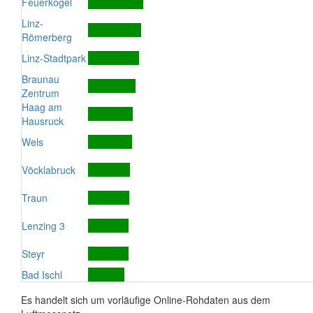
Feuerkogel
Linz-
Römerberg
Linz-Stadtpark
Braunau
Zentrum
Haag am
Hausruck
Wels
Vöcklabruck
Traun
Lenzing 3
Steyr
Bad Ischl
Es handelt sich um vorläufige Online-Rohdaten aus dem