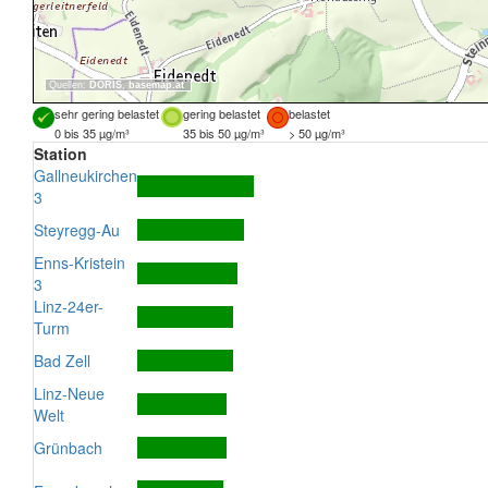
Quellen:
DORIS
,
basemap.at
sehr gering belastet
gering belastet
belastet
0 bis 35 µg/m³
35 bis 50 µg/m³
> 50 µg/m³
Station
Gallneukirchen
3
Steyregg-Au
Enns-Kristein
3
Linz-24er-
Turm
Bad Zell
Linz-Neue
Welt
Grünbach