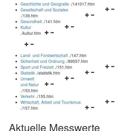
und
Geschichte und Geografie
.
/141017.htm
schließen
Navigationsm
Gesellschaft und Soziales
Navigationsmenü
öffnen
.
/139.htm
öffnen
und
Gesundheit
.
/141.htm
Navigationsmenü
und
schließen
Kultur
Navigationsmenü
öffnen
schließen
.
/kultur.htm
öffnen
und
Navigationsmenü
und
schließen
öffnen
schließen
Land- und Forstwirtschaft
.
/147.htm
und
Sicherheit und Ordnung
.
/89557.htm
schließen
Navigationsm
Sport und Freizeit
.
/151.htm
Navigationsmenü
öffnen
Statistik
.
/statistik.htm
Navigationsmenü
öffnen
und
Umwelt
Navigationsmenü
öffnen
und
schließen
und Natur
öffnen
und
schließen
.
/153.htm
und
schließen
Verkehr
.
/155.htm
schließen
Navigationsm
Wirtschaft, Arbeit und Tourismus
Navigationsmenü
öffnen
.
/157.htm
öffnen
und
und
schließen
Aktuelle Messwerte
schließen