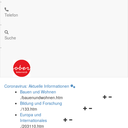
.
Telefon
.
Suche
.
Coronavirus: Aktuelle Informationen
Bauen und Wohnen
Navigationsm
.
/bauenundwohnen.htm
öffnen
Bildung und Forschung
Navigationsmenü
und
.
/133.htm
öffnen
schließen
Europa und
Navigationsmenü
und
Internationales
öffnen
schließen
.
/203110.htm