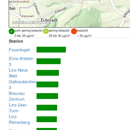
Quellen:
DORIS
,
basemap.at
sehr gering belastet
gering belastet
belastet
0 bis 35 µg/m³
35 bis 50 µg/m³
> 50 µg/m³
Station
Feuerkogel
Enns-Kristein
3
Linz-Neue
Welt
Gallneukirchen
3
Braunau
Zentrum
Linz-24er-
Turm
Linz-
Römerberg