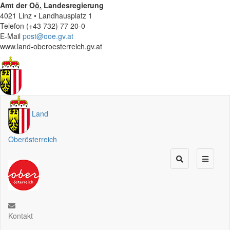
Amt der
Oö.
Landesregierung
4021 Linz • Landhausplatz 1
Telefon (+43 732) 77 20-0
E-Mail
post@ooe.gv.at
www.land-oberoesterreich.gv.at
Land
Oberösterreich
Kontakt