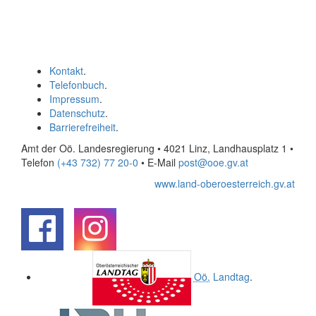
Kontakt
.
Telefonbuch
.
Impressum
.
Datenschutz
.
Barrierefreiheit
.
Amt der Oö. Landesregierung • 4021 Linz, Landhausplatz 1
•
Telefon
(+43 732) 77 20-0
• E-Mail
post@ooe.gv.at
www.land-oberoesterreich.gv.at
.
.
Oö.
Landtag
.