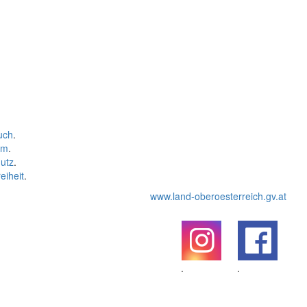
uch
.
um
.
utz
.
eiheit
.
www.land-oberoesterreich.gv.at
.
.