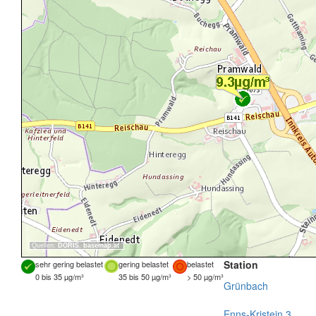
Quellen:
DORIS
,
basemap.at
Station
sehr gering belastet
gering belastet
belastet
0 bis 35 µg/m³
35 bis 50 µg/m³
> 50 µg/m³
Grünbach
Enns-Kristein 3