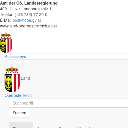
Amt der
Oö.
Landesregierung
4021 Linz • Landhausplatz 1
Telefon (+43 732) 77 20-0
E-Mail
post@ooe.gv.at
www.land-oberoesterreich.gv.at
Accesskeys
Land
Oberösterreich
Schnellsuche
Schnellsuche
Suchen