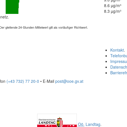
8.6 µg/m³
8.3 µg/m³
netz.
 gleitende 24-Stunden Mittelwert gilt als vorläufiger Richtwert.
Kontakt
.
Telefonb
Impress
Datensch
Barrierefr
efon
(+43 732) 77 20-0
• E-Mail
post@ooe.gv.at
Oö.
Landtag
.