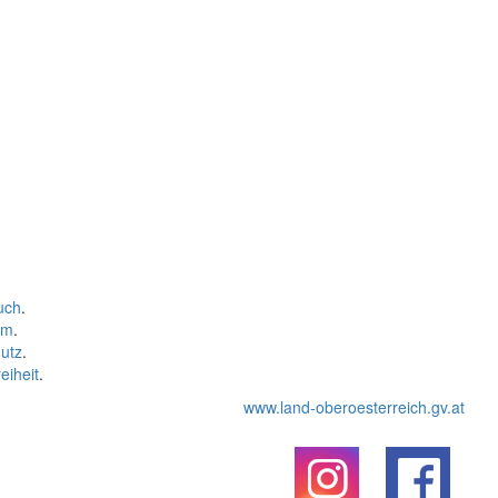
uch
.
um
.
utz
.
eiheit
.
www.land-oberoesterreich.gv.at