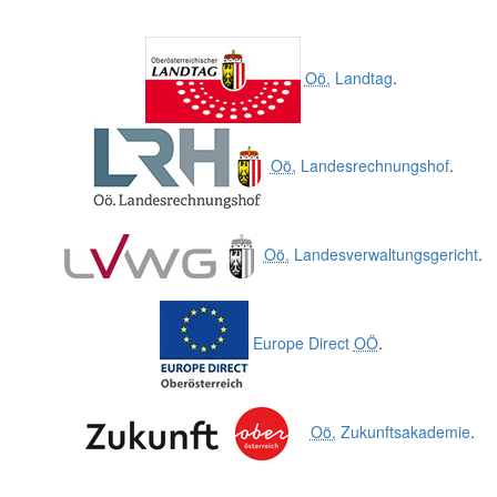
Oö.
Landtag
.
Oö.
Landesrechnungshof
.
Oö.
Landesverwaltungsgericht
.
Europe Direct
OÖ
.
Oö.
Zukunftsakademie
.