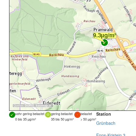
Quellen:
DORIS
,
basemap.at
Station
sehr gering belastet
gering belastet
belastet
0 bis 35 µg/m³
35 bis 50 µg/m³
> 50 µg/m³
Grünbach
Enns-Kristein 3