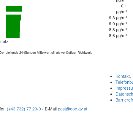
10.1
µg/m³
9.3 µg/m³
9.0 µg/m³
8.8 µg/m³
8.6 µg/m³
netz.
 gleitende 24-Stunden Mittelwert gilt als vorläufiger Richtwert.
Kontakt
.
Telefonb
Impress
Datensch
Barrierefr
efon
(+43 732) 77 20-0
• E-Mail
post@ooe.gv.at