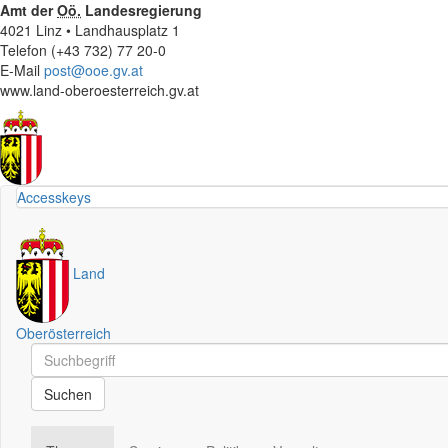
Amt der
Oö.
Landesregierung
4021 Linz • Landhausplatz 1
Telefon (+43 732) 77 20-0
E-Mail
post@ooe.gv.at
www.land-oberoesterreich.gv.at
Accesskeys
Land
Oberösterreich
Schnellsuche
Schnellsuche
Suchen