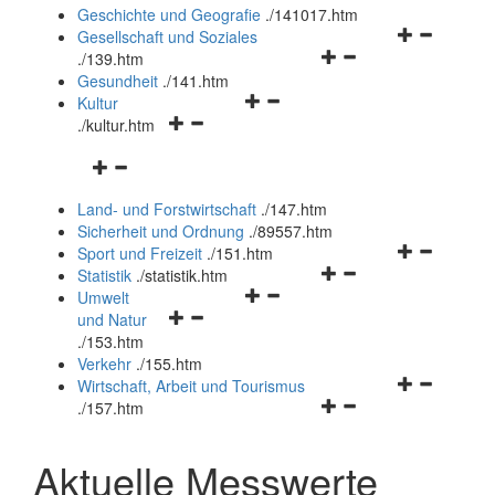
und
Geschichte und Geografie
.
/141017.htm
schließen
Navigationsm
Gesellschaft und Soziales
Navigationsmenü
öffnen
.
/139.htm
öffnen
und
Gesundheit
.
/141.htm
Navigationsmenü
und
schließen
Kultur
Navigationsmenü
öffnen
schließen
.
/kultur.htm
öffnen
und
Navigationsmenü
und
schließen
öffnen
schließen
Land- und Forstwirtschaft
.
/147.htm
und
Sicherheit und Ordnung
.
/89557.htm
schließen
Navigationsm
Sport und Freizeit
.
/151.htm
Navigationsmenü
öffnen
Statistik
.
/statistik.htm
Navigationsmenü
öffnen
und
Umwelt
Navigationsmenü
öffnen
und
schließen
und Natur
öffnen
und
schließen
.
/153.htm
und
schließen
Verkehr
.
/155.htm
schließen
Navigationsm
Wirtschaft, Arbeit und Tourismus
Navigationsmenü
öffnen
.
/157.htm
öffnen
und
und
schließen
Aktuelle Messwerte
schließen