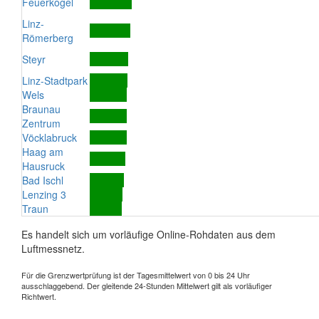
Feuerkogel
Linz-
Römerberg
Steyr
Linz-Stadtpark
Wels
Braunau
Zentrum
Vöcklabruck
Haag am
Hausruck
Bad Ischl
Lenzing 3
Traun
Es handelt sich um vorläufige Online-Rohdaten aus dem
Luftmessnetz.
Für die Grenzwertprüfung ist der Tagesmittelwert von 0 bis 24 Uhr
ausschlaggebend. Der gleitende 24-Stunden Mittelwert gilt als vorläufiger
Richtwert.