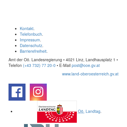
Kontakt
.
Telefonbuch
.
Impressum
.
Datenschutz
.
Barrierefreiheit
.
Amt der Oö. Landesregierung • 4021 Linz, Landhausplatz 1
•
Telefon
(+43 732) 77 20-0
• E-Mail
post@ooe.gv.at
www.land-oberoesterreich.gv.at
.
.
Oö.
Landtag
.