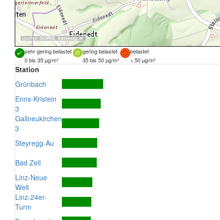
Quellen:
DORIS
,
basemap.at
sehr gering belastet
gering belastet
belastet
0 bis 35 µg/m³
35 bis 50 µg/m³
> 50 µg/m³
Station
Grünbach
Enns-Kristein
3
Gallneukirchen
3
Steyregg-Au
Bad Zell
Linz-Neue
Welt
Linz-24er-
Turm