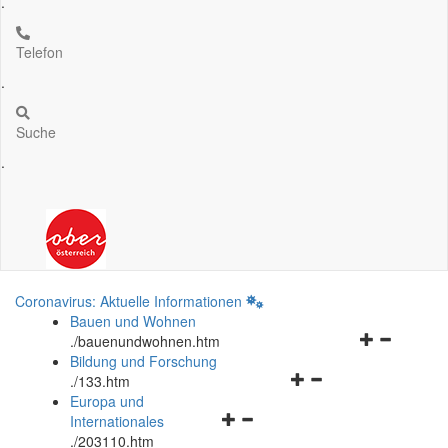
.
Telefon
.
Suche
.
Coronavirus: Aktuelle Informationen
Bauen und Wohnen
Navigationsm
.
/bauenundwohnen.htm
öffnen
Bildung und Forschung
Navigationsmenü
und
.
/133.htm
öffnen
schließen
Europa und
Navigationsmenü
und
Internationales
öffnen
schließen
.
/203110.htm