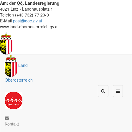
Amt der
Oö.
Landesregierung
4021 Linz • Landhausplatz 1
Telefon (+43 732) 77 20-0
E-Mail
post@ooe.gv.at
www.land-oberoesterreich.gv.at
Land
Oberösterreich
Kontakt