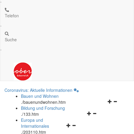
.
Telefon
.
Suche
.
Coronavirus: Aktuelle Informationen
Bauen und Wohnen
Navigationsm
.
/bauenundwohnen.htm
öffnen
Bildung und Forschung
Navigationsmenü
und
.
/133.htm
öffnen
schließen
Europa und
Navigationsmenü
und
Internationales
öffnen
schließen
.
/203110.htm