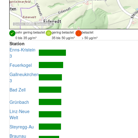
Quellen:
DORIS
,
basemap.at
sehr gering belastet
gering belastet
belastet
0 bis 35 µg/m³
35 bis 50 µg/m³
> 50 µg/m³
Station
Enns-Kristein
3
Feuerkogel
Gallneukirchen
3
Bad Zell
Grünbach
Linz-Neue
Welt
Steyregg-Au
Braunau