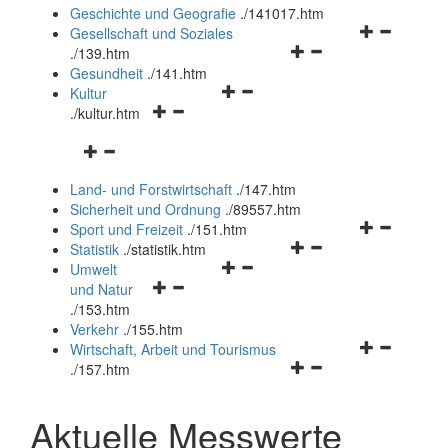
und
Geschichte und Geografie
.
/141017.htm
schließen
Navigationsm
Gesellschaft und Soziales
Navigationsmenü
öffnen
.
/139.htm
öffnen
und
Gesundheit
.
/141.htm
Navigationsmenü
und
schließen
Kultur
Navigationsmenü
öffnen
schließen
.
/kultur.htm
öffnen
und
Navigationsmenü
und
schließen
öffnen
schließen
Land- und Forstwirtschaft
.
/147.htm
und
Sicherheit und Ordnung
.
/89557.htm
schließen
Navigationsm
Sport und Freizeit
.
/151.htm
Navigationsmenü
öffnen
Statistik
.
/statistik.htm
Navigationsmenü
öffnen
und
Umwelt
Navigationsmenü
öffnen
und
schließen
und Natur
öffnen
und
schließen
.
/153.htm
und
schließen
Verkehr
.
/155.htm
schließen
Navigationsm
Wirtschaft, Arbeit und Tourismus
Navigationsmenü
öffnen
.
/157.htm
öffnen
und
und
schließen
Aktuelle Messwerte
schließen