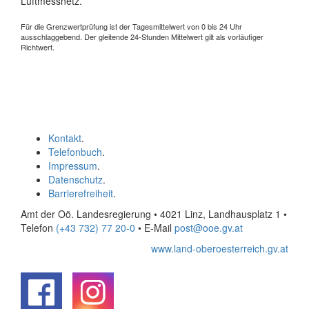
Luftmessnetz.
Für die Grenzwertprüfung ist der Tagesmittelwert von 0 bis 24 Uhr
ausschlaggebend. Der gleitende 24-Stunden Mittelwert gilt als vorläufiger
Richtwert.
Kontakt
.
Telefonbuch
.
Impressum
.
Datenschutz
.
Barrierefreiheit
.
Amt der Oö. Landesregierung • 4021 Linz, Landhausplatz 1
•
Telefon
(+43 732) 77 20-0
• E-Mail
post@ooe.gv.at
www.land-oberoesterreich.gv.at