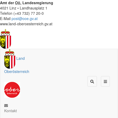
Amt der
Oö.
Landesregierung
4021 Linz • Landhausplatz 1
Telefon (+43 732) 77 20-0
E-Mail
post@ooe.gv.at
www.land-oberoesterreich.gv.at
Land
Oberösterreich
Kontakt