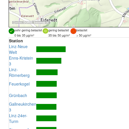
Quellen:
DORIS
,
basemap.at
sehr gering belastet
gering belastet
belastet
0 bis 35 µg/m³
35 bis 50 µg/m³
> 50 µg/m³
Station
Linz-Neue
Welt
Enns-Kristein
3
Linz-
Römerberg
Feuerkogel
Grünbach
Gallneukirchen
3
Linz-24er-
Turm