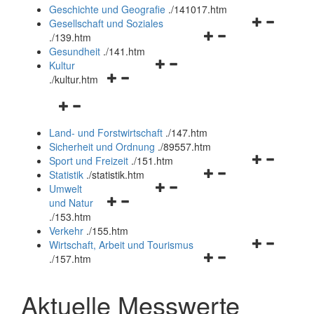
und
Geschichte und Geografie
.
/141017.htm
schließen
Navigationsm
Gesellschaft und Soziales
Navigationsmenü
öffnen
.
/139.htm
öffnen
und
Gesundheit
.
/141.htm
Navigationsmenü
und
schließen
Kultur
Navigationsmenü
öffnen
schließen
.
/kultur.htm
öffnen
und
Navigationsmenü
und
schließen
öffnen
schließen
Land- und Forstwirtschaft
.
/147.htm
und
Sicherheit und Ordnung
.
/89557.htm
schließen
Navigationsm
Sport und Freizeit
.
/151.htm
Navigationsmenü
öffnen
Statistik
.
/statistik.htm
Navigationsmenü
öffnen
und
Umwelt
Navigationsmenü
öffnen
und
schließen
und Natur
öffnen
und
schließen
.
/153.htm
und
schließen
Verkehr
.
/155.htm
schließen
Navigationsm
Wirtschaft, Arbeit und Tourismus
Navigationsmenü
öffnen
.
/157.htm
öffnen
und
und
schließen
Aktuelle Messwerte
schließen