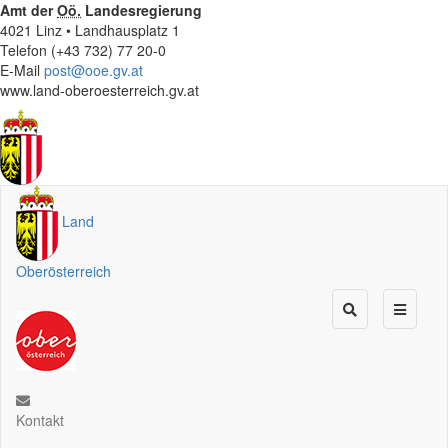
Amt der
Oö.
Landesregierung
4021 Linz • Landhausplatz 1
Telefon (+43 732) 77 20-0
E-Mail
post@ooe.gv.at
www.land-oberoesterreich.gv.at
Land
Oberösterreich
Kontakt