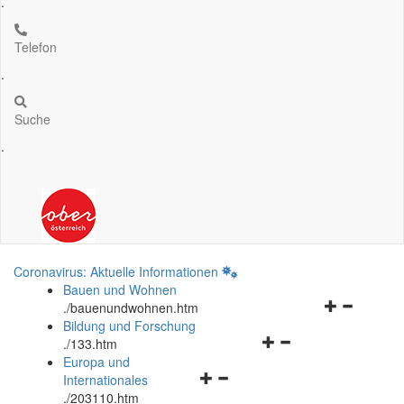
.
Telefon
.
Suche
.
Coronavirus: Aktuelle Informationen
Bauen und Wohnen
Navigationsm
.
/bauenundwohnen.htm
öffnen
Bildung und Forschung
Navigationsmenü
und
.
/133.htm
öffnen
schließen
Europa und
Navigationsmenü
und
Internationales
öffnen
schließen
.
/203110.htm