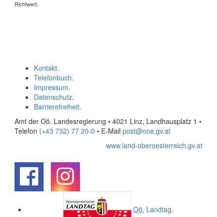
Richtwert.
Kontakt
.
Telefonbuch
.
Impressum
.
Datenschutz
.
Barrierefreiheit
.
Amt der Oö. Landesregierung • 4021 Linz, Landhausplatz 1
•
Telefon
(+43 732) 77 20-0
• E-Mail
post@ooe.gv.at
www.land-oberoesterreich.gv.at
.
.
Oö.
Landtag
.