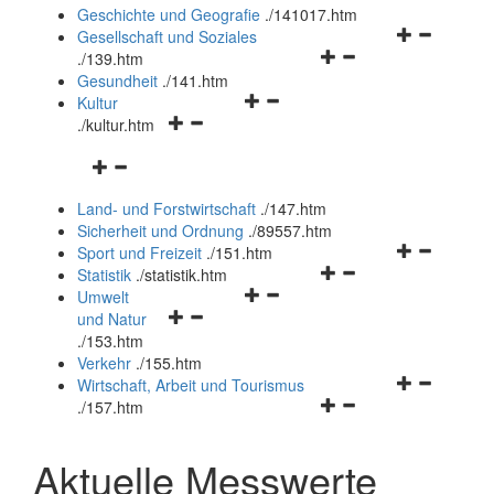
und
Geschichte und Geografie
.
/141017.htm
schließen
Navigationsm
Gesellschaft und Soziales
Navigationsmenü
öffnen
.
/139.htm
öffnen
und
Gesundheit
.
/141.htm
Navigationsmenü
und
schließen
Kultur
Navigationsmenü
öffnen
schließen
.
/kultur.htm
öffnen
und
Navigationsmenü
und
schließen
öffnen
schließen
Land- und Forstwirtschaft
.
/147.htm
und
Sicherheit und Ordnung
.
/89557.htm
schließen
Navigationsm
Sport und Freizeit
.
/151.htm
Navigationsmenü
öffnen
Statistik
.
/statistik.htm
Navigationsmenü
öffnen
und
Umwelt
Navigationsmenü
öffnen
und
schließen
und Natur
öffnen
und
schließen
.
/153.htm
und
schließen
Verkehr
.
/155.htm
schließen
Navigationsm
Wirtschaft, Arbeit und Tourismus
Navigationsmenü
öffnen
.
/157.htm
öffnen
und
und
schließen
Aktuelle Messwerte
schließen