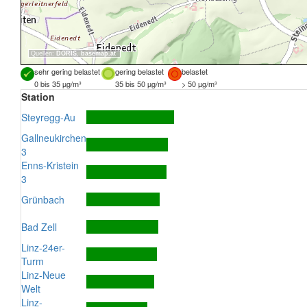
Quellen:
DORIS
,
basemap.at
sehr gering belastet
gering belastet
belastet
0 bis 35 µg/m³
35 bis 50 µg/m³
> 50 µg/m³
Station
Steyregg-Au
Gallneukirchen
3
Enns-Kristein
3
Grünbach
Bad Zell
Linz-24er-
Turm
Linz-Neue
Welt
Linz-