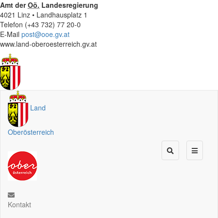
Amt der
Oö.
Landesregierung
4021 Linz • Landhausplatz 1
Telefon (+43 732) 77 20-0
E-Mail
post@ooe.gv.at
www.land-oberoesterreich.gv.at
Land
Oberösterreich
Kontakt