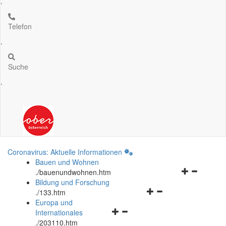
.
Telefon
.
Suche
.
Coronavirus: Aktuelle Informationen
Bauen und Wohnen
Navigationsm
.
/bauenundwohnen.htm
öffnen
Bildung und Forschung
Navigationsmenü
und
.
/133.htm
öffnen
schließen
Europa und
Navigationsmenü
und
Internationales
öffnen
schließen
.
/203110.htm