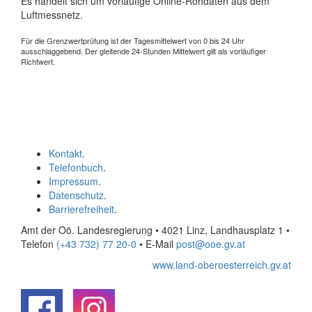
Es handelt sich um vorläufige Online-Rohdaten aus dem
Luftmessnetz.
Für die Grenzwertprüfung ist der Tagesmittelwert von 0 bis 24 Uhr
ausschlaggebend. Der gleitende 24-Stunden Mittelwert gilt als vorläufiger
Richtwert.
Kontakt
.
Telefonbuch
.
Impressum
.
Datenschutz
.
Barrierefreiheit
.
Amt der Oö. Landesregierung • 4021 Linz, Landhausplatz 1
•
Telefon
(+43 732) 77 20-0
• E-Mail
post@ooe.gv.at
www.land-oberoesterreich.gv.at