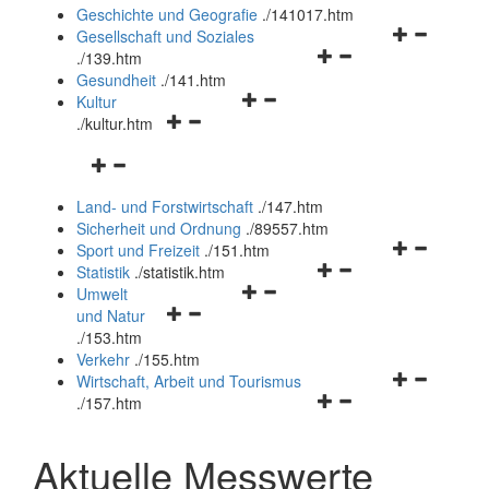
und
Geschichte und Geografie
.
/141017.htm
schließen
Navigationsm
Gesellschaft und Soziales
Navigationsmenü
öffnen
.
/139.htm
öffnen
und
Gesundheit
.
/141.htm
Navigationsmenü
und
schließen
Kultur
Navigationsmenü
öffnen
schließen
.
/kultur.htm
öffnen
und
Navigationsmenü
und
schließen
öffnen
schließen
Land- und Forstwirtschaft
.
/147.htm
und
Sicherheit und Ordnung
.
/89557.htm
schließen
Navigationsm
Sport und Freizeit
.
/151.htm
Navigationsmenü
öffnen
Statistik
.
/statistik.htm
Navigationsmenü
öffnen
und
Umwelt
Navigationsmenü
öffnen
und
schließen
und Natur
öffnen
und
schließen
.
/153.htm
und
schließen
Verkehr
.
/155.htm
schließen
Navigationsm
Wirtschaft, Arbeit und Tourismus
Navigationsmenü
öffnen
.
/157.htm
öffnen
und
und
schließen
Aktuelle Messwerte
schließen