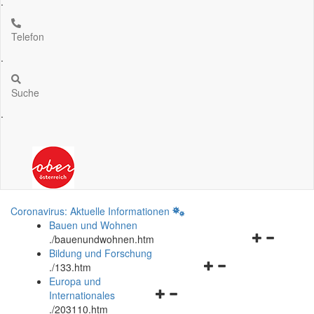
.
Telefon
.
Suche
.
Coronavirus: Aktuelle Informationen
Bauen und Wohnen
Navigationsm
.
/bauenundwohnen.htm
öffnen
Bildung und Forschung
Navigationsmenü
und
.
/133.htm
öffnen
schließen
Europa und
Navigationsmenü
und
Internationales
öffnen
schließen
.
/203110.htm