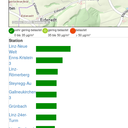
Quellen:
DORIS
,
basemap.at
sehr gering belastet
gering belastet
belastet
0 bis 35 µg/m³
35 bis 50 µg/m³
> 50 µg/m³
Station
Linz-Neue
Welt
Enns-Kristein
3
Linz-
Römerberg
Steyregg-Au
Gallneukirchen
3
Grünbach
Linz-24er-
Turm