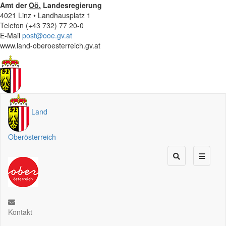
Amt der
Oö.
Landesregierung
4021 Linz • Landhausplatz 1
Telefon (+43 732) 77 20-0
E-Mail
post@ooe.gv.at
www.land-oberoesterreich.gv.at
Land
Oberösterreich
Kontakt