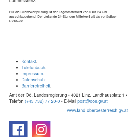
Luftmessnetz.
Für die Grenzwertprüfung ist der Tagesmittelwert von 0 bis 24 Uhr
ausschlaggebend. Der gleitende 24-Stunden Mittelwert gilt als vorläufiger
Richtwert.
Kontakt
.
Telefonbuch
.
Impressum
.
Datenschutz
.
Barrierefreiheit
.
Amt der Oö. Landesregierung • 4021 Linz, Landhausplatz 1
•
Telefon
(+43 732) 77 20-0
• E-Mail
post@ooe.gv.at
www.land-oberoesterreich.gv.at