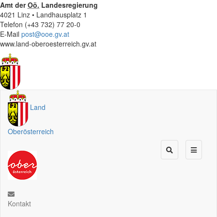
Amt der
Oö.
Landesregierung
4021 Linz • Landhausplatz 1
Telefon (+43 732) 77 20-0
E-Mail
post@ooe.gv.at
www.land-oberoesterreich.gv.at
Land
Oberösterreich
Kontakt