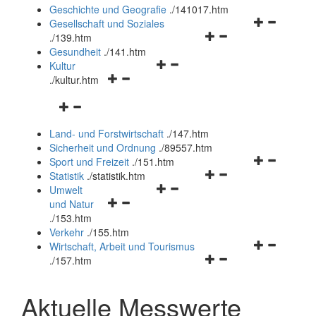
und
Geschichte und Geografie
.
/141017.htm
schließen
Navigationsm
Gesellschaft und Soziales
Navigationsmenü
öffnen
.
/139.htm
öffnen
und
Gesundheit
.
/141.htm
Navigationsmenü
und
schließen
Kultur
Navigationsmenü
öffnen
schließen
.
/kultur.htm
öffnen
und
Navigationsmenü
und
schließen
öffnen
schließen
Land- und Forstwirtschaft
.
/147.htm
und
Sicherheit und Ordnung
.
/89557.htm
schließen
Navigationsm
Sport und Freizeit
.
/151.htm
Navigationsmenü
öffnen
Statistik
.
/statistik.htm
Navigationsmenü
öffnen
und
Umwelt
Navigationsmenü
öffnen
und
schließen
und Natur
öffnen
und
schließen
.
/153.htm
und
schließen
Verkehr
.
/155.htm
schließen
Navigationsm
Wirtschaft, Arbeit und Tourismus
Navigationsmenü
öffnen
.
/157.htm
öffnen
und
und
schließen
Aktuelle Messwerte
schließen