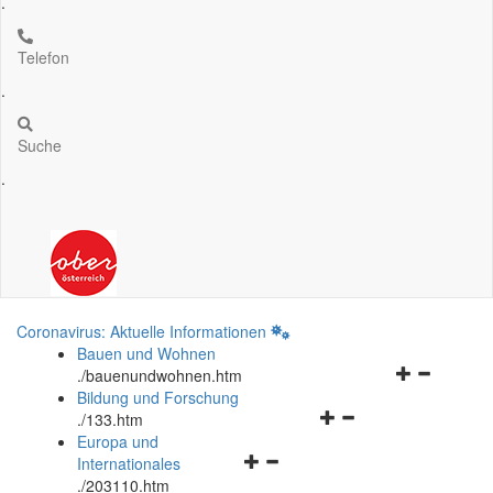
.
Telefon
.
Suche
.
Coronavirus: Aktuelle Informationen
Bauen und Wohnen
Navigationsm
.
/bauenundwohnen.htm
öffnen
Bildung und Forschung
Navigationsmenü
und
.
/133.htm
öffnen
schließen
Europa und
Navigationsmenü
und
Internationales
öffnen
schließen
.
/203110.htm