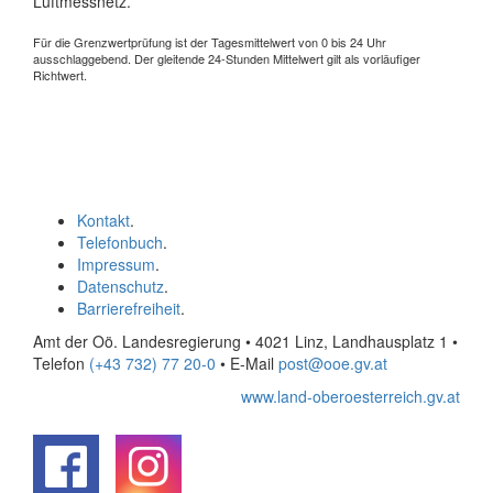
Luftmessnetz.
Für die Grenzwertprüfung ist der Tagesmittelwert von 0 bis 24 Uhr
ausschlaggebend. Der gleitende 24-Stunden Mittelwert gilt als vorläufiger
Richtwert.
Kontakt
.
Telefonbuch
.
Impressum
.
Datenschutz
.
Barrierefreiheit
.
Amt der Oö. Landesregierung • 4021 Linz, Landhausplatz 1
•
Telefon
(+43 732) 77 20-0
• E-Mail
post@ooe.gv.at
www.land-oberoesterreich.gv.at