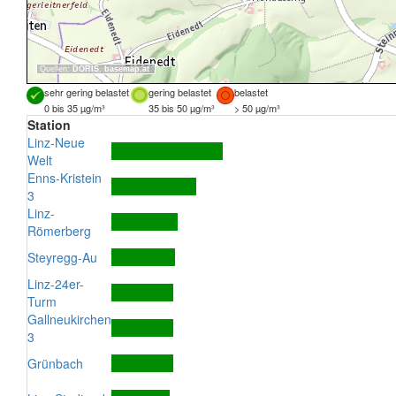
Quellen:
DORIS
,
basemap.at
sehr gering belastet
gering belastet
belastet
0 bis 35 µg/m³
35 bis 50 µg/m³
> 50 µg/m³
Station
Linz-Neue
Welt
Enns-Kristein
3
Linz-
Römerberg
Steyregg-Au
Linz-24er-
Turm
Gallneukirchen
3
Grünbach