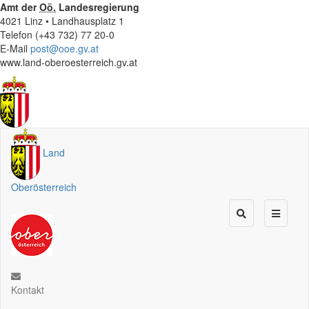
Amt der
Oö.
Landesregierung
4021 Linz • Landhausplatz 1
Telefon (+43 732) 77 20-0
E-Mail
post@ooe.gv.at
www.land-oberoesterreich.gv.at
Land
Oberösterreich
Kontakt