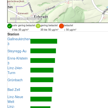
Quellen:
DORIS
,
basemap.at
sehr gering belastet
gering belastet
belastet
0 bis 35 µg/m³
35 bis 50 µg/m³
> 50 µg/m³
Station
Gallneukirchen
3
Steyregg-Au
Enns-Kristein
3
Linz-24er-
Turm
Grünbach
Bad Zell
Linz-Neue
Welt
Linz-