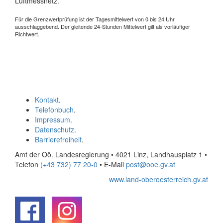
Luftmessnetz.
Für die Grenzwertprüfung ist der Tagesmittelwert von 0 bis 24 Uhr
ausschlaggebend. Der gleitende 24-Stunden Mittelwert gilt als vorläufiger
Richtwert.
Kontakt
.
Telefonbuch
.
Impressum
.
Datenschutz
.
Barrierefreiheit
.
Amt der Oö. Landesregierung • 4021 Linz, Landhausplatz 1
•
Telefon
(+43 732) 77 20-0
• E-Mail
post@ooe.gv.at
www.land-oberoesterreich.gv.at