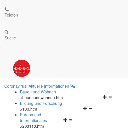
.
Telefon
.
Suche
.
Coronavirus: Aktuelle Informationen
Bauen und Wohnen
Navigationsm
.
/bauenundwohnen.htm
öffnen
Bildung und Forschung
Navigationsmenü
und
.
/133.htm
öffnen
schließen
Europa und
Navigationsmenü
und
Internationales
öffnen
schließen
.
/203110.htm