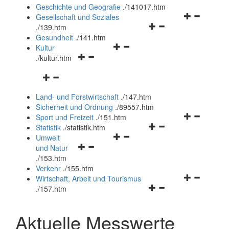
und
Geschichte und Geografie
.
/141017.htm
schließen
Navigationsm
Gesellschaft und Soziales
Navigationsmenü
öffnen
.
/139.htm
öffnen
und
Gesundheit
.
/141.htm
Navigationsmenü
und
schließen
Kultur
Navigationsmenü
öffnen
schließen
.
/kultur.htm
öffnen
und
Navigationsmenü
und
schließen
öffnen
schließen
Land- und Forstwirtschaft
.
/147.htm
und
Sicherheit und Ordnung
.
/89557.htm
schließen
Navigationsm
Sport und Freizeit
.
/151.htm
Navigationsmenü
öffnen
Statistik
.
/statistik.htm
Navigationsmenü
öffnen
und
Umwelt
Navigationsmenü
öffnen
und
schließen
und Natur
öffnen
und
schließen
.
/153.htm
und
schließen
Verkehr
.
/155.htm
schließen
Navigationsm
Wirtschaft, Arbeit und Tourismus
Navigationsmenü
öffnen
.
/157.htm
öffnen
und
und
schließen
Aktuelle Messwerte
schließen