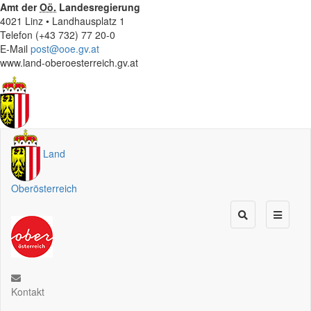
Amt der
Oö.
Landesregierung
4021 Linz • Landhausplatz 1
Telefon (+43 732) 77 20-0
E-Mail
post@ooe.gv.at
www.land-oberoesterreich.gv.at
Land
Oberösterreich
Kontakt