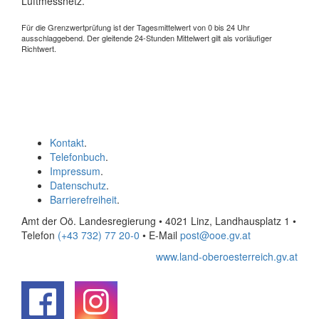
Luftmessnetz.
Für die Grenzwertprüfung ist der Tagesmittelwert von 0 bis 24 Uhr
ausschlaggebend. Der gleitende 24-Stunden Mittelwert gilt als vorläufiger
Richtwert.
Kontakt
.
Telefonbuch
.
Impressum
.
Datenschutz
.
Barrierefreiheit
.
Amt der Oö. Landesregierung • 4021 Linz, Landhausplatz 1
•
Telefon
(+43 732) 77 20-0
• E-Mail
post@ooe.gv.at
www.land-oberoesterreich.gv.at