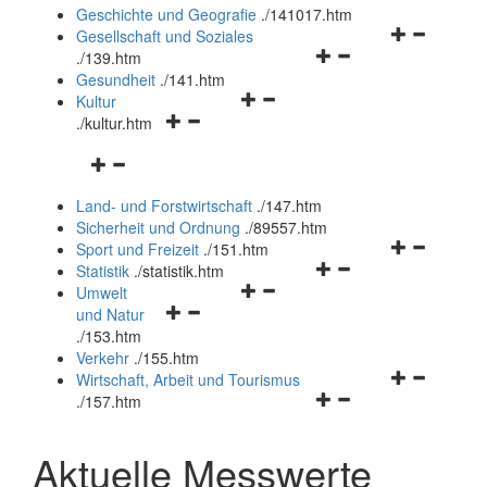
und
Geschichte und Geografie
.
/141017.htm
schließen
Navigationsm
Gesellschaft und Soziales
Navigationsmenü
öffnen
.
/139.htm
öffnen
und
Gesundheit
.
/141.htm
Navigationsmenü
und
schließen
Kultur
Navigationsmenü
öffnen
schließen
.
/kultur.htm
öffnen
und
Navigationsmenü
und
schließen
öffnen
schließen
Land- und Forstwirtschaft
.
/147.htm
und
Sicherheit und Ordnung
.
/89557.htm
schließen
Navigationsm
Sport und Freizeit
.
/151.htm
Navigationsmenü
öffnen
Statistik
.
/statistik.htm
Navigationsmenü
öffnen
und
Umwelt
Navigationsmenü
öffnen
und
schließen
und Natur
öffnen
und
schließen
.
/153.htm
und
schließen
Verkehr
.
/155.htm
schließen
Navigationsm
Wirtschaft, Arbeit und Tourismus
Navigationsmenü
öffnen
.
/157.htm
öffnen
und
und
schließen
Aktuelle Messwerte
schließen