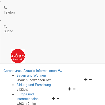
.
Telefon
.
Suche
.
Coronavirus: Aktuelle Informationen
Bauen und Wohnen
Navigationsm
.
/bauenundwohnen.htm
öffnen
Bildung und Forschung
Navigationsmenü
und
.
/133.htm
öffnen
schließen
Europa und
Navigationsmenü
und
Internationales
öffnen
schließen
.
/203110.htm