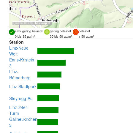
Quellen:
DORIS
,
basemap.at
sehr gering belastet
gering belastet
belastet
0 bis 35 µg/m³
35 bis 50 µg/m³
> 50 µg/m³
Station
Linz-Neue
Welt
Enns-Kristein
3
Linz-
Römerberg
Linz-Stadtpark
Steyregg-Au
Linz-24er-
Turm
Gallneukirchen
3