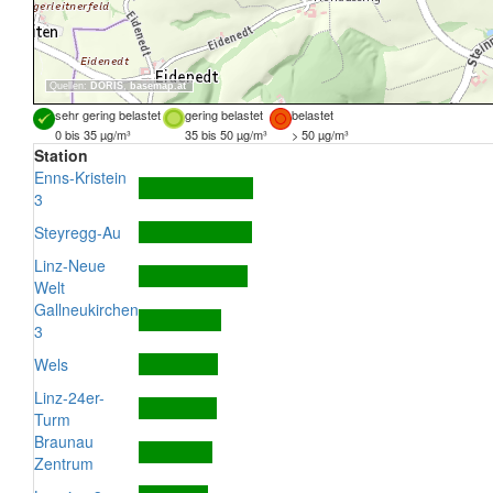
Quellen:
DORIS
,
basemap.at
sehr gering belastet
gering belastet
belastet
0 bis 35 µg/m³
35 bis 50 µg/m³
> 50 µg/m³
Station
Enns-Kristein
3
Steyregg-Au
Linz-Neue
Welt
Gallneukirchen
3
Wels
Linz-24er-
Turm
Braunau
Zentrum