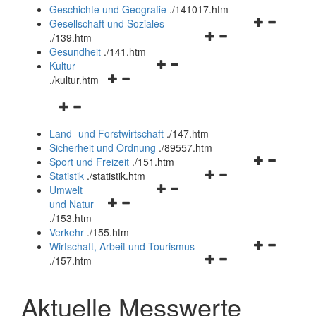
und
Geschichte und Geografie
.
/141017.htm
schließen
Navigationsm
Gesellschaft und Soziales
Navigationsmenü
öffnen
.
/139.htm
öffnen
und
Gesundheit
.
/141.htm
Navigationsmenü
und
schließen
Kultur
Navigationsmenü
öffnen
schließen
.
/kultur.htm
öffnen
und
Navigationsmenü
und
schließen
öffnen
schließen
Land- und Forstwirtschaft
.
/147.htm
und
Sicherheit und Ordnung
.
/89557.htm
schließen
Navigationsm
Sport und Freizeit
.
/151.htm
Navigationsmenü
öffnen
Statistik
.
/statistik.htm
Navigationsmenü
öffnen
und
Umwelt
Navigationsmenü
öffnen
und
schließen
und Natur
öffnen
und
schließen
.
/153.htm
und
schließen
Verkehr
.
/155.htm
schließen
Navigationsm
Wirtschaft, Arbeit und Tourismus
Navigationsmenü
öffnen
.
/157.htm
öffnen
und
und
schließen
Aktuelle Messwerte
schließen