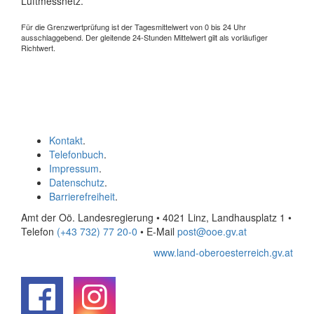
Luftmessnetz.
Für die Grenzwertprüfung ist der Tagesmittelwert von 0 bis 24 Uhr
ausschlaggebend. Der gleitende 24-Stunden Mittelwert gilt als vorläufiger
Richtwert.
Kontakt
.
Telefonbuch
.
Impressum
.
Datenschutz
.
Barrierefreiheit
.
Amt der Oö. Landesregierung • 4021 Linz, Landhausplatz 1
•
Telefon
(+43 732) 77 20-0
• E-Mail
post@ooe.gv.at
www.land-oberoesterreich.gv.at