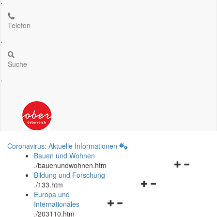
.
Telefon
.
Suche
.
Coronavirus: Aktuelle Informationen
Bauen und Wohnen
Navigationsm
.
/bauenundwohnen.htm
öffnen
Bildung und Forschung
Navigationsmenü
und
.
/133.htm
öffnen
schließen
Europa und
Navigationsmenü
und
Internationales
öffnen
schließen
.
/203110.htm