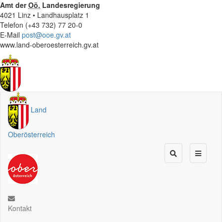
Amt der
Oö.
Landesregierung
4021 Linz • Landhausplatz 1
Telefon (+43 732) 77 20-0
E-Mail
post@ooe.gv.at
www.land-oberoesterreich.gv.at
Land
Oberösterreich
Kontakt