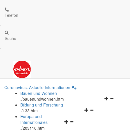
.
Telefon
.
Suche
.
Coronavirus: Aktuelle Informationen
Bauen und Wohnen
Navigationsm
.
/bauenundwohnen.htm
öffnen
Bildung und Forschung
Navigationsmenü
und
.
/133.htm
öffnen
schließen
Europa und
Navigationsmenü
und
Internationales
öffnen
schließen
.
/203110.htm