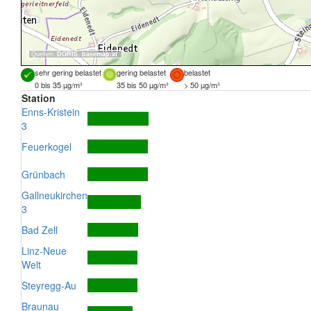
Quellen:
DORIS
,
basemap.at
sehr gering belastet
gering belastet
belastet
0 bis 35 µg/m³
35 bis 50 µg/m³
> 50 µg/m³
Station
Enns-Kristein
3
Feuerkogel
Grünbach
Gallneukirchen
3
Bad Zell
Linz-Neue
Welt
Steyregg-Au
Braunau