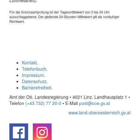
Luftmessnetz.
Für die Grenzwertprüfung ist der Tagesmittelwert von 0 bis 24 Uhr
ausschlaggebend. Der gleitende 24-Stunden Mittelwert gilt als vorläufiger
Richtwert.
Kontakt
.
Telefonbuch
.
Impressum
.
Datenschutz
.
Barrierefreiheit
.
Amt der Oö. Landesregierung • 4021 Linz, Landhausplatz 1
•
Telefon
(+43 732) 77 20-0
• E-Mail
post@ooe.gv.at
www.land-oberoesterreich.gv.at