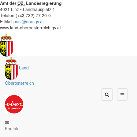
Amt der
Oö.
Landesregierung
4021 Linz • Landhausplatz 1
Telefon (+43 732) 77 20-0
E-Mail
post@ooe.gv.at
www.land-oberoesterreich.gv.at
Land
Oberösterreich
Kontakt