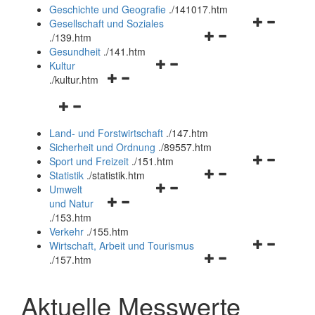
und
Geschichte und Geografie
.
/141017.htm
schließen
Navigationsm
Gesellschaft und Soziales
Navigationsmenü
öffnen
.
/139.htm
öffnen
und
Gesundheit
.
/141.htm
Navigationsmenü
und
schließen
Kultur
Navigationsmenü
öffnen
schließen
.
/kultur.htm
öffnen
und
Navigationsmenü
und
schließen
öffnen
schließen
Land- und Forstwirtschaft
.
/147.htm
und
Sicherheit und Ordnung
.
/89557.htm
schließen
Navigationsm
Sport und Freizeit
.
/151.htm
Navigationsmenü
öffnen
Statistik
.
/statistik.htm
Navigationsmenü
öffnen
und
Umwelt
Navigationsmenü
öffnen
und
schließen
und Natur
öffnen
und
schließen
.
/153.htm
und
schließen
Verkehr
.
/155.htm
schließen
Navigationsm
Wirtschaft, Arbeit und Tourismus
Navigationsmenü
öffnen
.
/157.htm
öffnen
und
und
schließen
Aktuelle Messwerte
schließen