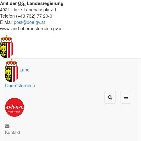
Amt der
Oö.
Landesregierung
4021 Linz • Landhausplatz 1
Telefon (+43 732) 77 20-0
E-Mail
post@ooe.gv.at
www.land-oberoesterreich.gv.at
Land
Oberösterreich
Kontakt