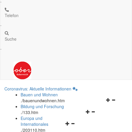
.
Telefon
.
Suche
.
Coronavirus: Aktuelle Informationen
Bauen und Wohnen
Navigationsm
.
/bauenundwohnen.htm
öffnen
Bildung und Forschung
Navigationsmenü
und
.
/133.htm
öffnen
schließen
Europa und
Navigationsmenü
und
Internationales
öffnen
schließen
.
/203110.htm