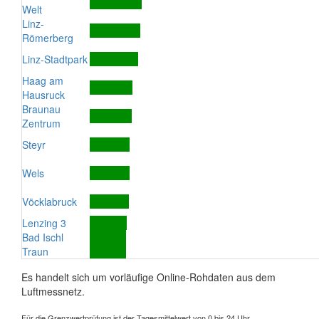
Welt
Linz-
Römerberg
Linz-Stadtpark
Haag am
Hausruck
Braunau
Zentrum
Steyr
Wels
Vöcklabruck
Lenzing 3
Bad Ischl
Traun
Es handelt sich um vorläufige Online-Rohdaten aus dem
Luftmessnetz.
Für die Grenzwertprüfung ist der Tagesmittelwert von 0 bis 24 Uhr