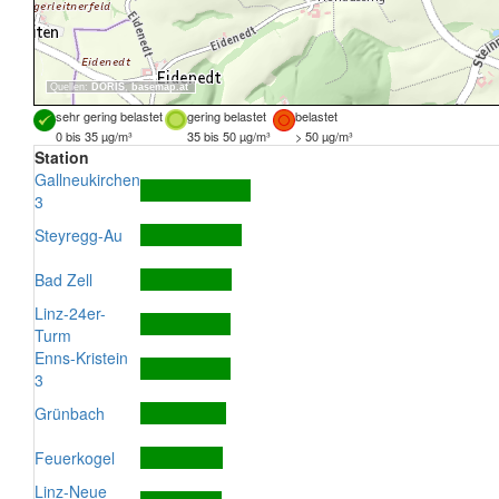
Quellen:
DORIS
,
basemap.at
sehr gering belastet
gering belastet
belastet
0 bis 35 µg/m³
35 bis 50 µg/m³
> 50 µg/m³
Station
Gallneukirchen
3
Steyregg-Au
Bad Zell
Linz-24er-
Turm
Enns-Kristein
3
Grünbach
Feuerkogel
Linz-Neue