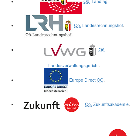
Oö.
Landtag
.
Oö.
Landesrechnungshof
.
Oö.
Landesverwaltungsgericht
.
Europe Direct
OÖ
.
Oö.
Zukunftsakademie
.