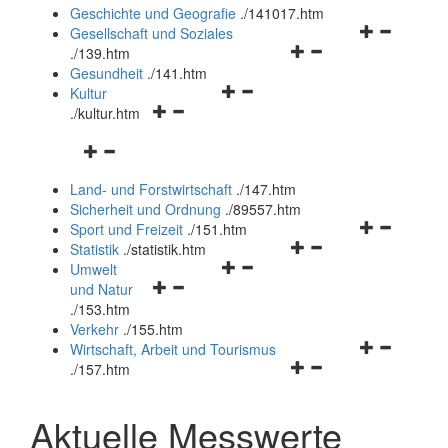
und
Geschichte und Geografie
.
/141017.htm
schließen
Navigationsm
Gesellschaft und Soziales
Navigationsmenü
öffnen
.
/139.htm
öffnen
und
Gesundheit
.
/141.htm
Navigationsmenü
und
schließen
Kultur
Navigationsmenü
öffnen
schließen
.
/kultur.htm
öffnen
und
Navigationsmenü
und
schließen
öffnen
schließen
Land- und Forstwirtschaft
.
/147.htm
und
Sicherheit und Ordnung
.
/89557.htm
schließen
Navigationsm
Sport und Freizeit
.
/151.htm
Navigationsmenü
öffnen
Statistik
.
/statistik.htm
Navigationsmenü
öffnen
und
Umwelt
Navigationsmenü
öffnen
und
schließen
und Natur
öffnen
und
schließen
.
/153.htm
und
schließen
Verkehr
.
/155.htm
schließen
Navigationsm
Wirtschaft, Arbeit und Tourismus
Navigationsmenü
öffnen
.
/157.htm
öffnen
und
und
schließen
Aktuelle Messwerte
schließen