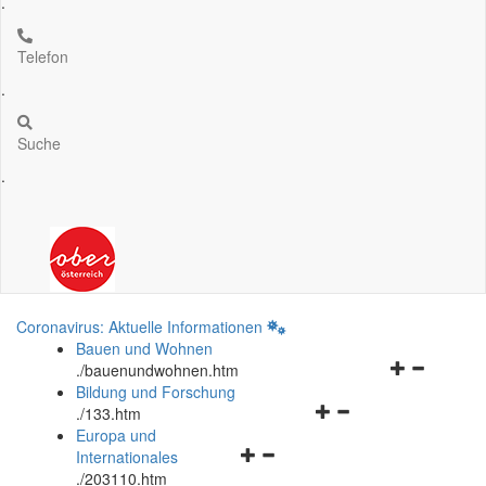
.
Telefon
.
Suche
.
Coronavirus: Aktuelle Informationen
Bauen und Wohnen
Navigationsm
.
/bauenundwohnen.htm
öffnen
Bildung und Forschung
Navigationsmenü
und
.
/133.htm
öffnen
schließen
Europa und
Navigationsmenü
und
Internationales
öffnen
schließen
.
/203110.htm