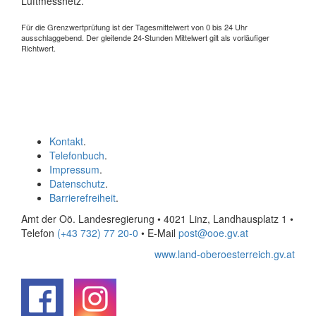
Luftmessnetz.
Für die Grenzwertprüfung ist der Tagesmittelwert von 0 bis 24 Uhr
ausschlaggebend. Der gleitende 24-Stunden Mittelwert gilt als vorläufiger
Richtwert.
Kontakt
.
Telefonbuch
.
Impressum
.
Datenschutz
.
Barrierefreiheit
.
Amt der Oö. Landesregierung • 4021 Linz, Landhausplatz 1
•
Telefon
(+43 732) 77 20-0
• E-Mail
post@ooe.gv.at
www.land-oberoesterreich.gv.at