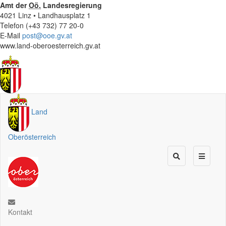
Amt der
Oö.
Landesregierung
4021 Linz • Landhausplatz 1
Telefon (+43 732) 77 20-0
E-Mail
post@ooe.gv.at
www.land-oberoesterreich.gv.at
Land
Oberösterreich
Kontakt