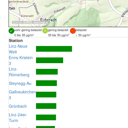
Quellen:
DORIS
,
basemap.at
sehr gering belastet
gering belastet
belastet
0 bis 35 µg/m³
35 bis 50 µg/m³
> 50 µg/m³
Station
Linz-Neue
Welt
Enns-Kristein
3
Linz-
Römerberg
Steyregg-Au
Gallneukirchen
3
Grünbach
Linz-24er-
Turm