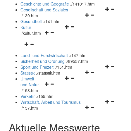
und
Geschichte und Geografie
.
/141017.htm
schließen
Navigationsm
Gesellschaft und Soziales
Navigationsmenü
öffnen
.
/139.htm
öffnen
und
Gesundheit
.
/141.htm
Navigationsmenü
und
schließen
Kultur
Navigationsmenü
öffnen
schließen
.
/kultur.htm
öffnen
und
Navigationsmenü
und
schließen
öffnen
schließen
Land- und Forstwirtschaft
.
/147.htm
und
Sicherheit und Ordnung
.
/89557.htm
schließen
Navigationsm
Sport und Freizeit
.
/151.htm
Navigationsmenü
öffnen
Statistik
.
/statistik.htm
Navigationsmenü
öffnen
und
Umwelt
Navigationsmenü
öffnen
und
schließen
und Natur
öffnen
und
schließen
.
/153.htm
und
schließen
Verkehr
.
/155.htm
schließen
Navigationsm
Wirtschaft, Arbeit und Tourismus
Navigationsmenü
öffnen
.
/157.htm
öffnen
und
und
schließen
Aktuelle Messwerte
schließen