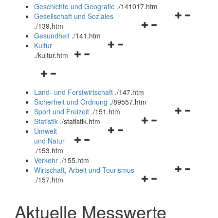
und
Geschichte und Geografie
.
/141017.htm
schließen
Navigationsm
Gesellschaft und Soziales
Navigationsmenü
öffnen
.
/139.htm
öffnen
und
Gesundheit
.
/141.htm
Navigationsmenü
und
schließen
Kultur
Navigationsmenü
öffnen
schließen
.
/kultur.htm
öffnen
und
Navigationsmenü
und
schließen
öffnen
schließen
Land- und Forstwirtschaft
.
/147.htm
und
Sicherheit und Ordnung
.
/89557.htm
schließen
Navigationsm
Sport und Freizeit
.
/151.htm
Navigationsmenü
öffnen
Statistik
.
/statistik.htm
Navigationsmenü
öffnen
und
Umwelt
Navigationsmenü
öffnen
und
schließen
und Natur
öffnen
und
schließen
.
/153.htm
und
schließen
Verkehr
.
/155.htm
schließen
Navigationsm
Wirtschaft, Arbeit und Tourismus
Navigationsmenü
öffnen
.
/157.htm
öffnen
und
und
schließen
Aktuelle Messwerte
schließen