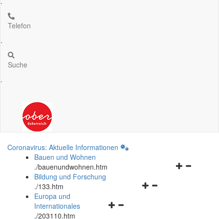
.
Telefon
.
Suche
.
Coronavirus: Aktuelle Informationen
Bauen und Wohnen
Navigationsm
.
/bauenundwohnen.htm
öffnen
Bildung und Forschung
Navigationsmenü
und
.
/133.htm
öffnen
schließen
Europa und
Navigationsmenü
und
Internationales
öffnen
schließen
.
/203110.htm