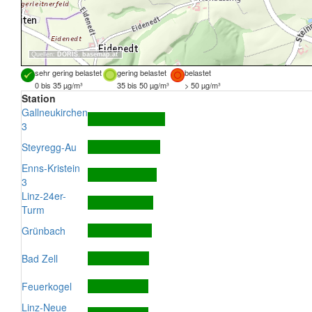
Quellen:
DORIS
,
basemap.at
sehr gering belastet
gering belastet
belastet
0 bis 35 µg/m³
35 bis 50 µg/m³
> 50 µg/m³
Station
Gallneukirchen
3
Steyregg-Au
Enns-Kristein
3
Linz-24er-
Turm
Grünbach
Bad Zell
Feuerkogel
Linz-Neue