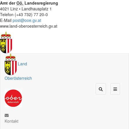
Amt der
Oö.
Landesregierung
4021 Linz • Landhausplatz 1
Telefon (+43 732) 77 20-0
E-Mail
post@ooe.gv.at
www.land-oberoesterreich.gv.at
Land
Oberösterreich
Kontakt