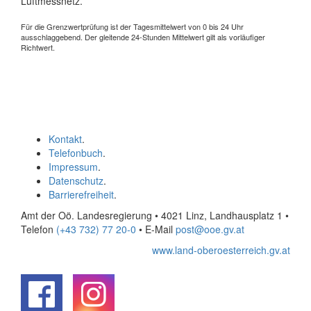
Luftmessnetz.
Für die Grenzwertprüfung ist der Tagesmittelwert von 0 bis 24 Uhr
ausschlaggebend. Der gleitende 24-Stunden Mittelwert gilt als vorläufiger
Richtwert.
Kontakt
.
Telefonbuch
.
Impressum
.
Datenschutz
.
Barrierefreiheit
.
Amt der Oö. Landesregierung • 4021 Linz, Landhausplatz 1
•
Telefon
(+43 732) 77 20-0
• E-Mail
post@ooe.gv.at
www.land-oberoesterreich.gv.at