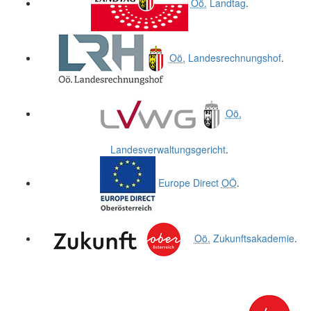
Oö.
Landtag
.
Oö.
Landesrechnungshof
.
Oö.
Landesverwaltungsgericht
.
Europe Direct
OÖ
.
Oö.
Zukunftsakademie
.