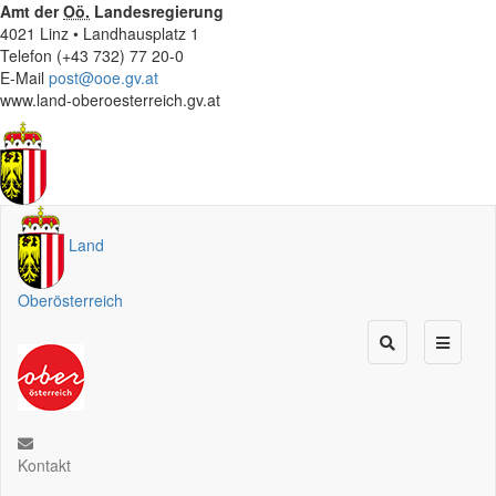
Amt der
Oö.
Landesregierung
4021 Linz • Landhausplatz 1
Telefon (+43 732) 77 20-0
E-Mail
post@ooe.gv.at
www.land-oberoesterreich.gv.at
Land
Oberösterreich
Kontakt