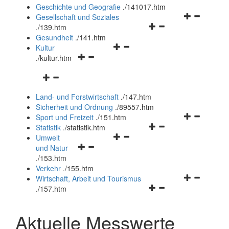
und
Geschichte und Geografie
.
/141017.htm
schließen
Navigationsm
Gesellschaft und Soziales
Navigationsmenü
öffnen
.
/139.htm
öffnen
und
Gesundheit
.
/141.htm
Navigationsmenü
und
schließen
Kultur
Navigationsmenü
öffnen
schließen
.
/kultur.htm
öffnen
und
Navigationsmenü
und
schließen
öffnen
schließen
Land- und Forstwirtschaft
.
/147.htm
und
Sicherheit und Ordnung
.
/89557.htm
schließen
Navigationsm
Sport und Freizeit
.
/151.htm
Navigationsmenü
öffnen
Statistik
.
/statistik.htm
Navigationsmenü
öffnen
und
Umwelt
Navigationsmenü
öffnen
und
schließen
und Natur
öffnen
und
schließen
.
/153.htm
und
schließen
Verkehr
.
/155.htm
schließen
Navigationsm
Wirtschaft, Arbeit und Tourismus
Navigationsmenü
öffnen
.
/157.htm
öffnen
und
und
schließen
Aktuelle Messwerte
schließen