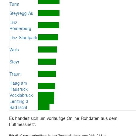
Turm
Steyregg-Au
Linz-
Römerberg
Linz-Stadtpark
Wels
Steyr
Traun
Haag am
Hausruck
Vöcklabruck
Lenzing 3
Bad Ischl
Es handelt sich um vorläufige Online-Rohdaten aus dem
Luftmessnetz.
Für die Grenzwertprüfung ist der Tagesmittelwert von 0 bis 24 Uhr