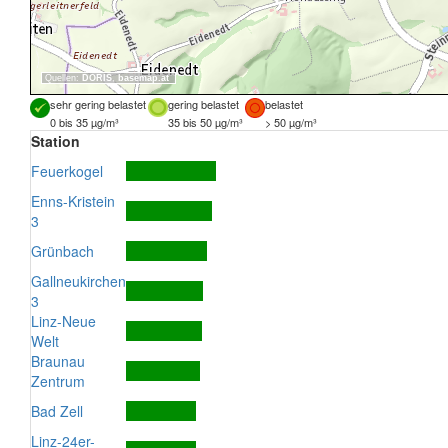
Quellen:
DORIS
,
basemap.at
sehr gering belastet
gering belastet
belastet
0 bis 35 µg/m³
35 bis 50 µg/m³
> 50 µg/m³
Station
Feuerkogel
Enns-Kristein
3
Grünbach
Gallneukirchen
3
Linz-Neue
Welt
Braunau
Zentrum
Bad Zell
Linz-24er-