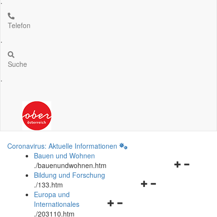
.
Telefon
.
Suche
.
Coronavirus: Aktuelle Informationen
Bauen und Wohnen
Navigationsm
.
/bauenundwohnen.htm
öffnen
Bildung und Forschung
Navigationsmenü
und
.
/133.htm
öffnen
schließen
Europa und
Navigationsmenü
und
Internationales
öffnen
schließen
.
/203110.htm