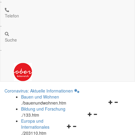
.
Telefon
.
Suche
.
Coronavirus: Aktuelle Informationen
Bauen und Wohnen
Navigationsm
.
/bauenundwohnen.htm
öffnen
Bildung und Forschung
Navigationsmenü
und
.
/133.htm
öffnen
schließen
Europa und
Navigationsmenü
und
Internationales
öffnen
schließen
.
/203110.htm