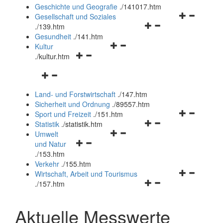
und
Geschichte und Geografie
.
/141017.htm
schließen
Navigationsm
Gesellschaft und Soziales
Navigationsmenü
öffnen
.
/139.htm
öffnen
und
Gesundheit
.
/141.htm
Navigationsmenü
und
schließen
Kultur
Navigationsmenü
öffnen
schließen
.
/kultur.htm
öffnen
und
Navigationsmenü
und
schließen
öffnen
schließen
Land- und Forstwirtschaft
.
/147.htm
und
Sicherheit und Ordnung
.
/89557.htm
schließen
Navigationsm
Sport und Freizeit
.
/151.htm
Navigationsmenü
öffnen
Statistik
.
/statistik.htm
Navigationsmenü
öffnen
und
Umwelt
Navigationsmenü
öffnen
und
schließen
und Natur
öffnen
und
schließen
.
/153.htm
und
schließen
Verkehr
.
/155.htm
schließen
Navigationsm
Wirtschaft, Arbeit und Tourismus
Navigationsmenü
öffnen
.
/157.htm
öffnen
und
und
schließen
Aktuelle Messwerte
schließen