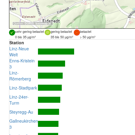
Quellen:
DORIS
,
basemap.at
sehr gering belastet
gering belastet
belastet
0 bis 35 µg/m³
35 bis 50 µg/m³
> 50 µg/m³
Station
Linz-Neue
Welt
Enns-Kristein
3
Linz-
Römerberg
Linz-Stadtpark
Linz-24er-
Turm
Steyregg-Au
Gallneukirchen
3