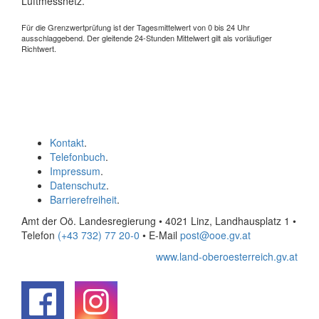
Luftmessnetz.
Für die Grenzwertprüfung ist der Tagesmittelwert von 0 bis 24 Uhr
ausschlaggebend. Der gleitende 24-Stunden Mittelwert gilt als vorläufiger
Richtwert.
Kontakt
.
Telefonbuch
.
Impressum
.
Datenschutz
.
Barrierefreiheit
.
Amt der Oö. Landesregierung • 4021 Linz, Landhausplatz 1
•
Telefon
(+43 732) 77 20-0
• E-Mail
post@ooe.gv.at
www.land-oberoesterreich.gv.at