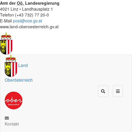
Amt der
Oö.
Landesregierung
4021 Linz • Landhausplatz 1
Telefon (+43 732) 77 20-0
E-Mail
post@ooe.gv.at
www.land-oberoesterreich.gv.at
Land
Oberösterreich
Kontakt