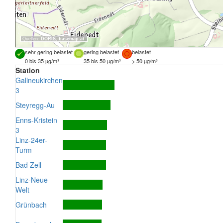
Quellen:
DORIS
,
basemap.at
sehr gering belastet
gering belastet
belastet
0 bis 35 µg/m³
35 bis 50 µg/m³
> 50 µg/m³
Station
Gallneukirchen
3
Steyregg-Au
Enns-Kristein
3
Linz-24er-
Turm
Bad Zell
Linz-Neue
Welt
Grünbach