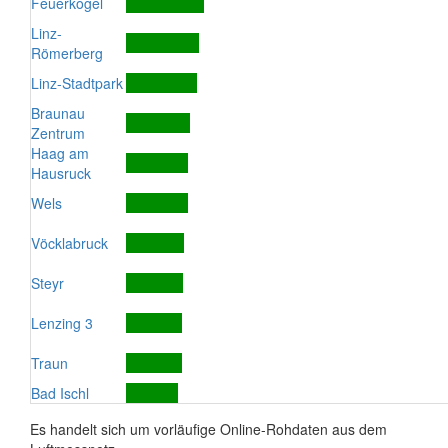
Feuerkogel
Linz-
Römerberg
Linz-Stadtpark
Braunau
Zentrum
Haag am
Hausruck
Wels
Vöcklabruck
Steyr
Lenzing 3
Traun
Bad Ischl
Es handelt sich um vorläufige Online-Rohdaten aus dem