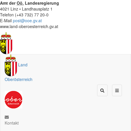
Amt der
Oö.
Landesregierung
4021 Linz • Landhausplatz 1
Telefon (+43 732) 77 20-0
E-Mail
post@ooe.gv.at
www.land-oberoesterreich.gv.at
Land
Oberösterreich
Kontakt