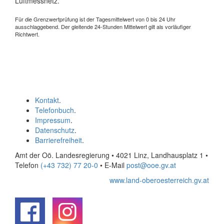
Luftmessnetz.
Für die Grenzwertprüfung ist der Tagesmittelwert von 0 bis 24 Uhr
ausschlaggebend. Der gleitende 24-Stunden Mittelwert gilt als vorläufiger
Richtwert.
Kontakt
.
Telefonbuch
.
Impressum
.
Datenschutz
.
Barrierefreiheit
.
Amt der Oö. Landesregierung • 4021 Linz, Landhausplatz 1
•
Telefon
(+43 732) 77 20-0
• E-Mail
post@ooe.gv.at
www.land-oberoesterreich.gv.at