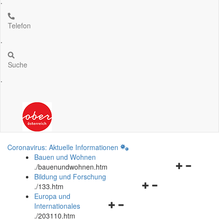
.
Telefon
.
Suche
.
Coronavirus: Aktuelle Informationen
Bauen und Wohnen
Navigationsm
.
/bauenundwohnen.htm
öffnen
Bildung und Forschung
Navigationsmenü
und
.
/133.htm
öffnen
schließen
Europa und
Navigationsmenü
und
Internationales
öffnen
schließen
.
/203110.htm