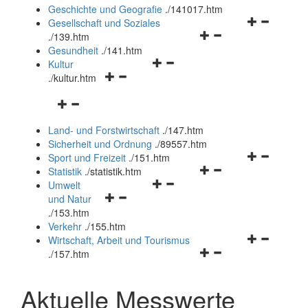
und
Geschichte und Geografie
.
/141017.htm
schließen
Navigationsm
Gesellschaft und Soziales
Navigationsmenü
öffnen
.
/139.htm
öffnen
und
Gesundheit
.
/141.htm
Navigationsmenü
und
schließen
Kultur
Navigationsmenü
öffnen
schließen
.
/kultur.htm
öffnen
und
Navigationsmenü
und
schließen
öffnen
schließen
Land- und Forstwirtschaft
.
/147.htm
und
Sicherheit und Ordnung
.
/89557.htm
schließen
Navigationsm
Sport und Freizeit
.
/151.htm
Navigationsmenü
öffnen
Statistik
.
/statistik.htm
Navigationsmenü
öffnen
und
Umwelt
Navigationsmenü
öffnen
und
schließen
und Natur
öffnen
und
schließen
.
/153.htm
und
schließen
Verkehr
.
/155.htm
schließen
Navigationsm
Wirtschaft, Arbeit und Tourismus
Navigationsmenü
öffnen
.
/157.htm
öffnen
und
und
schließen
Aktuelle Messwerte
schließen