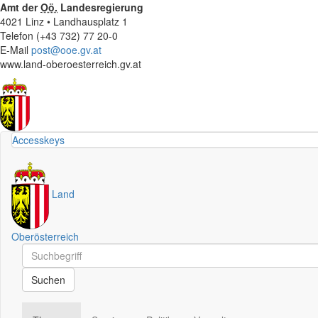
Amt der
Oö.
Landesregierung
4021 Linz • Landhausplatz 1
Telefon (+43 732) 77 20-0
E-Mail
post@ooe.gv.at
www.land-oberoesterreich.gv.at
Accesskeys
Land
Oberösterreich
Schnellsuche
Schnellsuche
Suchen