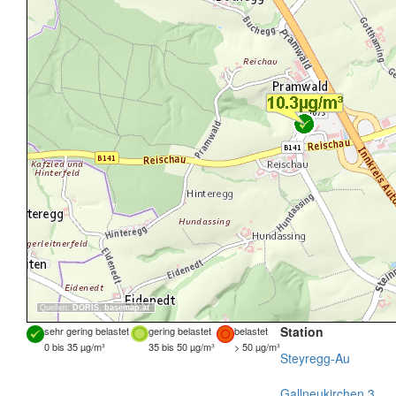
Quellen:
DORIS
,
basemap.at
Station
sehr gering belastet
gering belastet
belastet
0 bis 35 µg/m³
35 bis 50 µg/m³
> 50 µg/m³
Steyregg-Au
Gallneukirchen 3