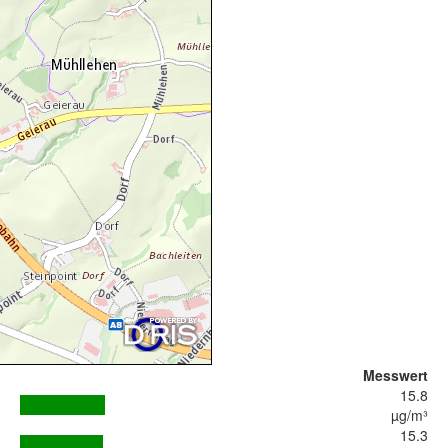
Messwert
15.8
µg/m³
15.3