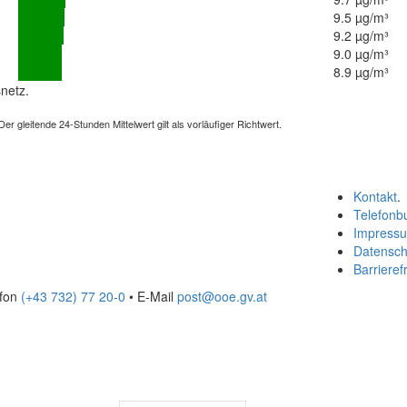
9.5 µg/m³
9.2 µg/m³
9.0 µg/m³
8.9 µg/m³
netz.
 gleitende 24-Stunden Mittelwert gilt als vorläufiger Richtwert.
Kontakt
.
Telefonb
Impress
Datensch
Barrierefr
efon
(+43 732) 77 20-0
• E-Mail
post@ooe.gv.at