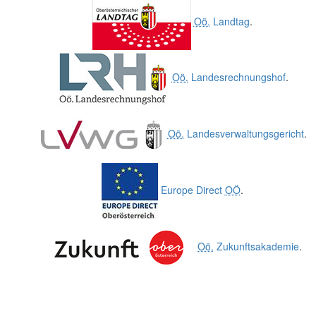
Oö.
Landtag
.
Oö.
Landesrechnungshof
.
Oö.
Landesverwaltungsgericht
.
Europe Direct
OÖ
.
Oö.
Zukunftsakademie
.