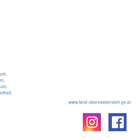
uch
.
um
.
utz
.
eiheit
.
www.land-oberoesterreich.gv.at
.
.