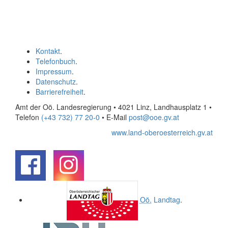
Kontakt
.
Telefonbuch
.
Impressum
.
Datenschutz
.
Barrierefreiheit
.
Amt der Oö. Landesregierung • 4021 Linz, Landhausplatz 1
•
Telefon
(+43 732) 77 20-0
• E-Mail
post@ooe.gv.at
www.land-oberoesterreich.gv.at
.
.
Oö.
Landtag
.