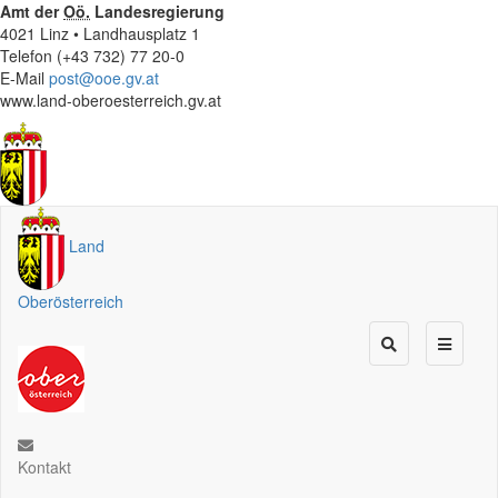
Amt der
Oö.
Landesregierung
4021 Linz • Landhausplatz 1
Telefon (+43 732) 77 20-0
E-Mail
post@ooe.gv.at
www.land-oberoesterreich.gv.at
Land
Oberösterreich
Kontakt