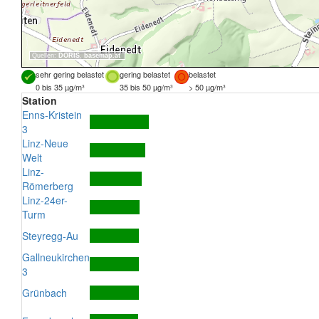
Quellen:
DORIS
,
basemap.at
sehr gering belastet
gering belastet
belastet
0 bis 35 µg/m³
35 bis 50 µg/m³
> 50 µg/m³
Station
Enns-Kristein
3
Linz-Neue
Welt
Linz-
Römerberg
Linz-24er-
Turm
Steyregg-Au
Gallneukirchen
3
Grünbach