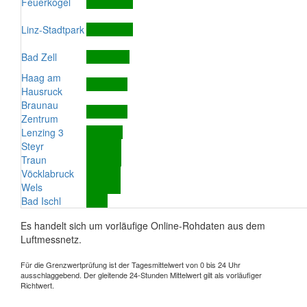
Feuerkogel
Linz-Stadtpark
Bad Zell
Haag am
Hausruck
Braunau
Zentrum
Lenzing 3
Steyr
Traun
Vöcklabruck
Wels
Bad Ischl
Es handelt sich um vorläufige Online-Rohdaten aus dem
Luftmessnetz.
Für die Grenzwertprüfung ist der Tagesmittelwert von 0 bis 24 Uhr
ausschlaggebend. Der gleitende 24-Stunden Mittelwert gilt als vorläufiger
Richtwert.