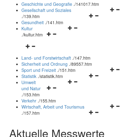
und
Geschichte und Geografie
.
/141017.htm
schließen
Navigationsm
Gesellschaft und Soziales
Navigationsmenü
öffnen
.
/139.htm
öffnen
und
Gesundheit
.
/141.htm
Navigationsmenü
und
schließen
Kultur
Navigationsmenü
öffnen
schließen
.
/kultur.htm
öffnen
und
Navigationsmenü
und
schließen
öffnen
schließen
Land- und Forstwirtschaft
.
/147.htm
und
Sicherheit und Ordnung
.
/89557.htm
schließen
Navigationsm
Sport und Freizeit
.
/151.htm
Navigationsmenü
öffnen
Statistik
.
/statistik.htm
Navigationsmenü
öffnen
und
Umwelt
Navigationsmenü
öffnen
und
schließen
und Natur
öffnen
und
schließen
.
/153.htm
und
schließen
Verkehr
.
/155.htm
schließen
Navigationsm
Wirtschaft, Arbeit und Tourismus
Navigationsmenü
öffnen
.
/157.htm
öffnen
und
und
schließen
Aktuelle Messwerte
schließen