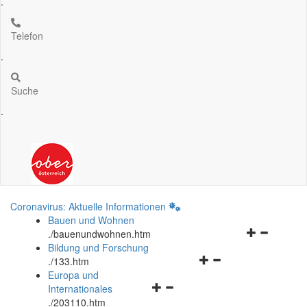
.
Telefon
.
Suche
.
Coronavirus: Aktuelle Informationen
Bauen und Wohnen
Navigationsm
.
/bauenundwohnen.htm
öffnen
Bildung und Forschung
Navigationsmenü
und
.
/133.htm
öffnen
schließen
Europa und
Navigationsmenü
und
Internationales
öffnen
schließen
.
/203110.htm