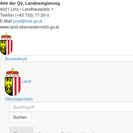
Amt der
Oö.
Landesregierung
4021 Linz • Landhausplatz 1
Telefon (+43 732) 77 20-0
E-Mail
post@ooe.gv.at
www.land-oberoesterreich.gv.at
Accesskeys
Land
Oberösterreich
Schnellsuche
Schnellsuche
Suchen