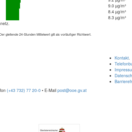
9.0 µg/m³
8.4 µg/m³
8.3 µg/m³
netz.
 gleitende 24-Stunden Mittelwert gilt als vorläufiger Richtwert.
Kontakt
.
Telefonb
Impress
Datensch
Barrierefr
efon
(+43 732) 77 20-0
• E-Mail
post@ooe.gv.at