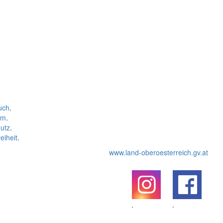
uch
.
um
.
utz
.
eiheit
.
www.land-oberoesterreich.gv.at
.
.