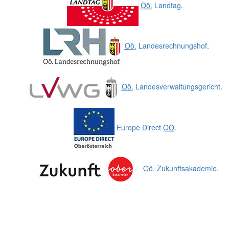
Oö.
Landtag
.
Oö.
Landesrechnungshof
.
Oö.
Landesverwaltungsgericht
.
Europe Direct
OÖ
.
Oö.
Zukunftsakademie
.