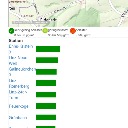
Quellen:
DORIS
,
basemap.at
sehr gering belastet
gering belastet
belastet
0 bis 35 µg/m³
35 bis 50 µg/m³
> 50 µg/m³
Station
Enns-Kristein
3
Linz-Neue
Welt
Gallneukirchen
3
Linz-
Römerberg
Linz-24er-
Turm
Feuerkogel
Grünbach