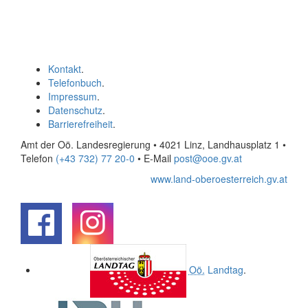
Kontakt
.
Telefonbuch
.
Impressum
.
Datenschutz
.
Barrierefreiheit
.
Amt der Oö. Landesregierung • 4021 Linz, Landhausplatz 1
•
Telefon
(+43 732) 77 20-0
• E-Mail
post@ooe.gv.at
www.land-oberoesterreich.gv.at
.
.
Oö.
Landtag
.