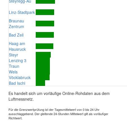
Steyregg-Au
Linz-Stadtpark
Braunau
Zentrum
Bad Zell
Haag am
Hausruck
Steyr
Lenzing 3
Traun
Wels
Vöcklabruck
Bad Ischl
Es handelt sich um vorläufige Online-Rohdaten aus dem
Luftmessnetz.
Für die Grenzwertprüfung ist der Tagesmittelwert von 0 bis 24 Uhr
ausschlaggebend. Der gleitende 24-Stunden Mittelwert gilt als vorläufiger
Richtwert.