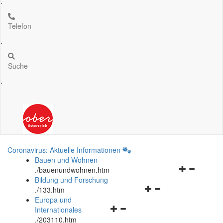
.
Telefon
.
Suche
.
Coronavirus: Aktuelle Informationen
Bauen und Wohnen
Navigationsm
.
/bauenundwohnen.htm
öffnen
Bildung und Forschung
Navigationsmenü
und
.
/133.htm
öffnen
schließen
Europa und
Navigationsmenü
und
Internationales
öffnen
schließen
.
/203110.htm