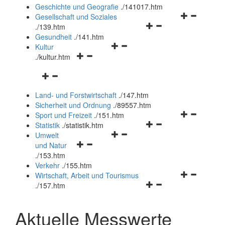
und
Geschichte und Geografie
.
/141017.htm
schließen
Navigationsm
Gesellschaft und Soziales
Navigationsmenü
öffnen
.
/139.htm
öffnen
und
Gesundheit
.
/141.htm
Navigationsmenü
und
schließen
Kultur
Navigationsmenü
öffnen
schließen
.
/kultur.htm
öffnen
und
Navigationsmenü
und
schließen
öffnen
schließen
Land- und Forstwirtschaft
.
/147.htm
und
Sicherheit und Ordnung
.
/89557.htm
schließen
Navigationsm
Sport und Freizeit
.
/151.htm
Navigationsmenü
öffnen
Statistik
.
/statistik.htm
Navigationsmenü
öffnen
und
Umwelt
Navigationsmenü
öffnen
und
schließen
und Natur
öffnen
und
schließen
.
/153.htm
und
schließen
Verkehr
.
/155.htm
schließen
Navigationsm
Wirtschaft, Arbeit und Tourismus
Navigationsmenü
öffnen
.
/157.htm
öffnen
und
und
schließen
Aktuelle Messwerte
schließen