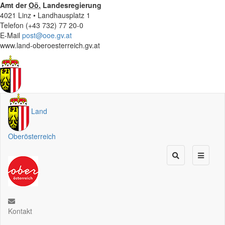
Amt der
Oö.
Landesregierung
4021 Linz • Landhausplatz 1
Telefon (+43 732) 77 20-0
E-Mail
post@ooe.gv.at
www.land-oberoesterreich.gv.at
Land
Oberösterreich
Kontakt