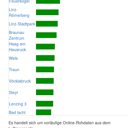
Feuerkogel
Linz-
Römerberg
Linz-Stadtpark
Braunau
Zentrum
Haag am
Hausruck
Wels
Traun
Vöcklabruck
Steyr
Lenzing 3
Bad Ischl
Es handelt sich um vorläufige Online-Rohdaten aus dem