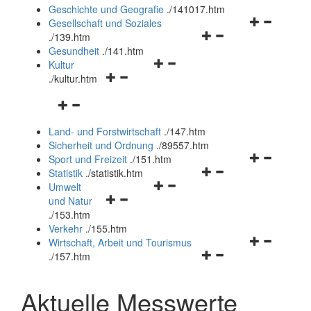
und
Geschichte und Geografie
.
/141017.htm
schließen
Navigationsm
Gesellschaft und Soziales
Navigationsmenü
öffnen
.
/139.htm
öffnen
und
Gesundheit
.
/141.htm
Navigationsmenü
und
schließen
Kultur
Navigationsmenü
öffnen
schließen
.
/kultur.htm
öffnen
und
Navigationsmenü
und
schließen
öffnen
schließen
Land- und Forstwirtschaft
.
/147.htm
und
Sicherheit und Ordnung
.
/89557.htm
schließen
Navigationsm
Sport und Freizeit
.
/151.htm
Navigationsmenü
öffnen
Statistik
.
/statistik.htm
Navigationsmenü
öffnen
und
Umwelt
Navigationsmenü
öffnen
und
schließen
und Natur
öffnen
und
schließen
.
/153.htm
und
schließen
Verkehr
.
/155.htm
schließen
Navigationsm
Wirtschaft, Arbeit und Tourismus
Navigationsmenü
öffnen
.
/157.htm
öffnen
und
und
schließen
Aktuelle Messwerte
schließen