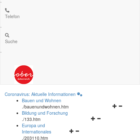
.
Telefon
.
Suche
.
Coronavirus: Aktuelle Informationen
Bauen und Wohnen
Navigationsm
.
/bauenundwohnen.htm
öffnen
Bildung und Forschung
Navigationsmenü
und
.
/133.htm
öffnen
schließen
Europa und
Navigationsmenü
und
Internationales
öffnen
schließen
.
/203110.htm