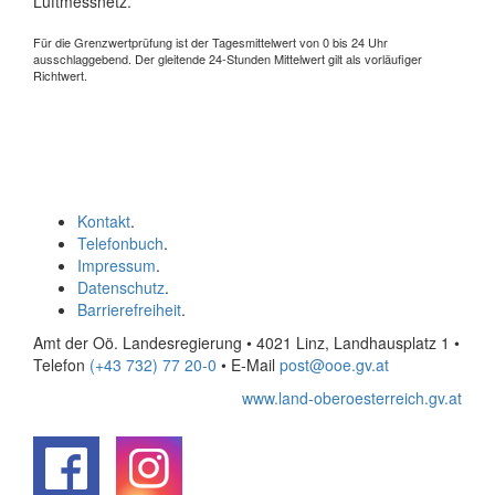
Luftmessnetz.
Für die Grenzwertprüfung ist der Tagesmittelwert von 0 bis 24 Uhr
ausschlaggebend. Der gleitende 24-Stunden Mittelwert gilt als vorläufiger
Richtwert.
Kontakt
.
Telefonbuch
.
Impressum
.
Datenschutz
.
Barrierefreiheit
.
Amt der Oö. Landesregierung • 4021 Linz, Landhausplatz 1
•
Telefon
(+43 732) 77 20-0
• E-Mail
post@ooe.gv.at
www.land-oberoesterreich.gv.at