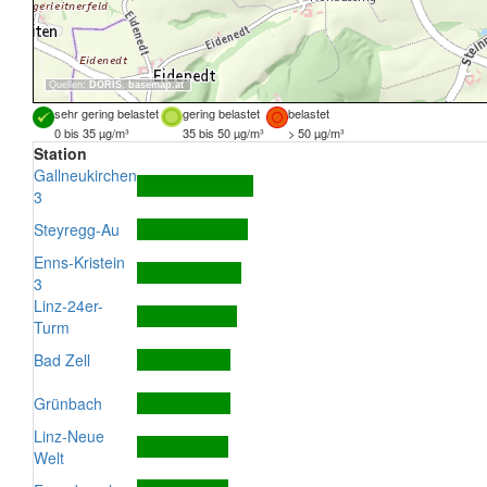
Quellen:
DORIS
,
basemap.at
sehr gering belastet
gering belastet
belastet
0 bis 35 µg/m³
35 bis 50 µg/m³
> 50 µg/m³
Station
Gallneukirchen
3
Steyregg-Au
Enns-Kristein
3
Linz-24er-
Turm
Bad Zell
Grünbach
Linz-Neue
Welt