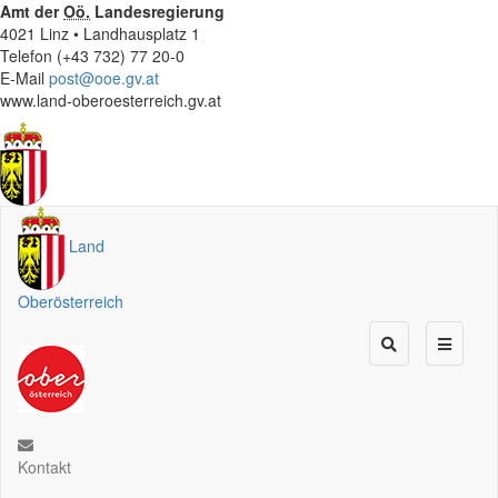
Amt der
Oö.
Landesregierung
4021 Linz • Landhausplatz 1
Telefon (+43 732) 77 20-0
E-Mail
post@ooe.gv.at
www.land-oberoesterreich.gv.at
Land
Oberösterreich
Kontakt