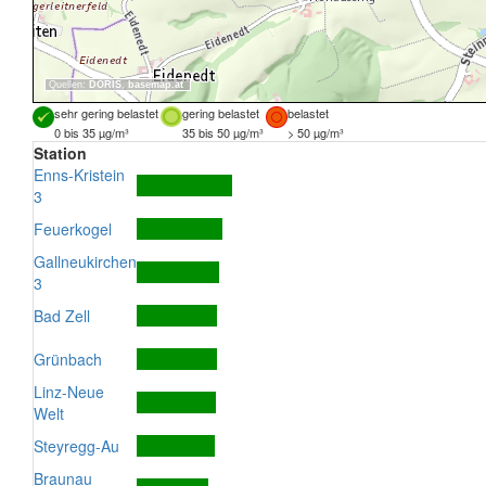
Quellen:
DORIS
,
basemap.at
sehr gering belastet
gering belastet
belastet
0 bis 35 µg/m³
35 bis 50 µg/m³
> 50 µg/m³
Station
Enns-Kristein
3
Feuerkogel
Gallneukirchen
3
Bad Zell
Grünbach
Linz-Neue
Welt
Steyregg-Au
Braunau