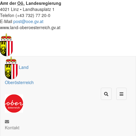
Amt der
Oö.
Landesregierung
4021 Linz • Landhausplatz 1
Telefon (+43 732) 77 20-0
E-Mail
post@ooe.gv.at
www.land-oberoesterreich.gv.at
Land
Oberösterreich
Kontakt