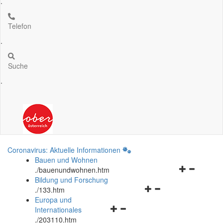
.
Telefon
.
Suche
.
Coronavirus: Aktuelle Informationen
Bauen und Wohnen
Navigationsm
.
/bauenundwohnen.htm
öffnen
Bildung und Forschung
Navigationsmenü
und
.
/133.htm
öffnen
schließen
Europa und
Navigationsmenü
und
Internationales
öffnen
schließen
.
/203110.htm