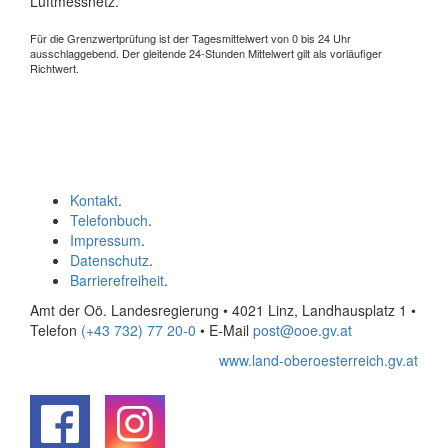
Luftmessnetz.
Für die Grenzwertprüfung ist der Tagesmittelwert von 0 bis 24 Uhr
ausschlaggebend. Der gleitende 24-Stunden Mittelwert gilt als vorläufiger
Richtwert.
Kontakt
.
Telefonbuch
.
Impressum
.
Datenschutz
.
Barrierefreiheit
.
Amt der Oö. Landesregierung • 4021 Linz, Landhausplatz 1
•
Telefon
(+43 732) 77 20-0
• E-Mail
post@ooe.gv.at
www.land-oberoesterreich.gv.at