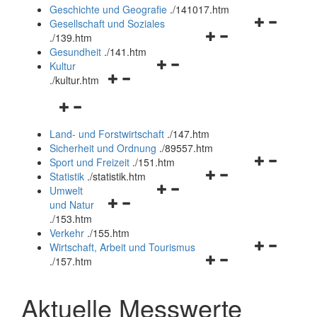
und
Geschichte und Geografie
.
/141017.htm
schließen
Navigationsm
Gesellschaft und Soziales
Navigationsmenü
öffnen
.
/139.htm
öffnen
und
Gesundheit
.
/141.htm
Navigationsmenü
und
schließen
Kultur
Navigationsmenü
öffnen
schließen
.
/kultur.htm
öffnen
und
Navigationsmenü
und
schließen
öffnen
schließen
Land- und Forstwirtschaft
.
/147.htm
und
Sicherheit und Ordnung
.
/89557.htm
schließen
Navigationsm
Sport und Freizeit
.
/151.htm
Navigationsmenü
öffnen
Statistik
.
/statistik.htm
Navigationsmenü
öffnen
und
Umwelt
Navigationsmenü
öffnen
und
schließen
und Natur
öffnen
und
schließen
.
/153.htm
und
schließen
Verkehr
.
/155.htm
schließen
Navigationsm
Wirtschaft, Arbeit und Tourismus
Navigationsmenü
öffnen
.
/157.htm
öffnen
und
und
schließen
Aktuelle Messwerte
schließen