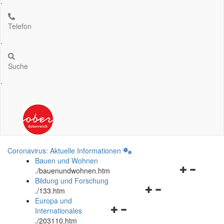
.
Telefon
.
Suche
.
Coronavirus: Aktuelle Informationen
Bauen und Wohnen
Navigationsm
.
/bauenundwohnen.htm
öffnen
Bildung und Forschung
Navigationsmenü
und
.
/133.htm
öffnen
schließen
Europa und
Navigationsmenü
und
Internationales
öffnen
schließen
.
/203110.htm