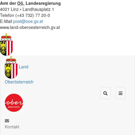
Amt der
Oö.
Landesregierung
4021 Linz • Landhausplatz 1
Telefon (+43 732) 77 20-0
E-Mail
post@ooe.gv.at
www.land-oberoesterreich.gv.at
Land
Oberösterreich
Kontakt