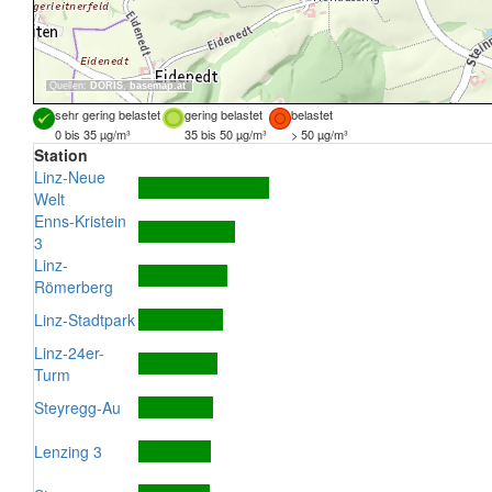
Quellen:
DORIS
,
basemap.at
sehr gering belastet
gering belastet
belastet
0 bis 35 µg/m³
35 bis 50 µg/m³
> 50 µg/m³
Station
Linz-Neue
Welt
Enns-Kristein
3
Linz-
Römerberg
Linz-Stadtpark
Linz-24er-
Turm
Steyregg-Au
Lenzing 3