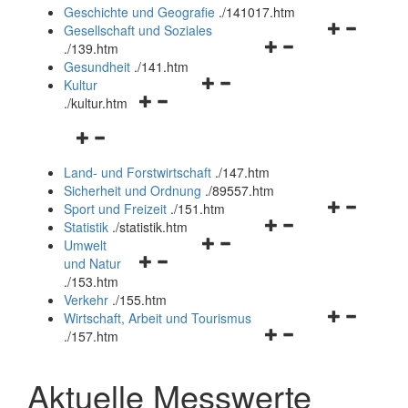
und
Geschichte und Geografie
.
/141017.htm
schließen
Navigationsm
Gesellschaft und Soziales
Navigationsmenü
öffnen
.
/139.htm
öffnen
und
Gesundheit
.
/141.htm
Navigationsmenü
und
schließen
Kultur
Navigationsmenü
öffnen
schließen
.
/kultur.htm
öffnen
und
Navigationsmenü
und
schließen
öffnen
schließen
Land- und Forstwirtschaft
.
/147.htm
und
Sicherheit und Ordnung
.
/89557.htm
schließen
Navigationsm
Sport und Freizeit
.
/151.htm
Navigationsmenü
öffnen
Statistik
.
/statistik.htm
Navigationsmenü
öffnen
und
Umwelt
Navigationsmenü
öffnen
und
schließen
und Natur
öffnen
und
schließen
.
/153.htm
und
schließen
Verkehr
.
/155.htm
schließen
Navigationsm
Wirtschaft, Arbeit und Tourismus
Navigationsmenü
öffnen
.
/157.htm
öffnen
und
und
schließen
Aktuelle Messwerte
schließen