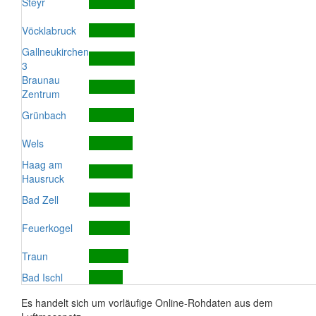
Steyr
Vöcklabruck
Gallneukirchen
3
Braunau
Zentrum
Grünbach
Wels
Haag am
Hausruck
Bad Zell
Feuerkogel
Traun
Bad Ischl
Es handelt sich um vorläufige Online-Rohdaten aus dem