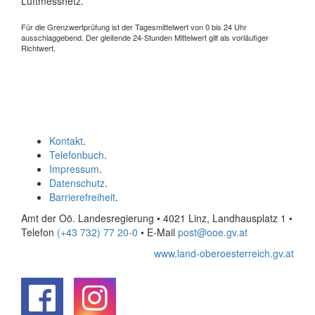
Luftmessnetz.
Für die Grenzwertprüfung ist der Tagesmittelwert von 0 bis 24 Uhr
ausschlaggebend. Der gleitende 24-Stunden Mittelwert gilt als vorläufiger
Richtwert.
Kontakt
.
Telefonbuch
.
Impressum
.
Datenschutz
.
Barrierefreiheit
.
Amt der Oö. Landesregierung • 4021 Linz, Landhausplatz 1
•
Telefon
(+43 732) 77 20-0
• E-Mail
post@ooe.gv.at
www.land-oberoesterreich.gv.at