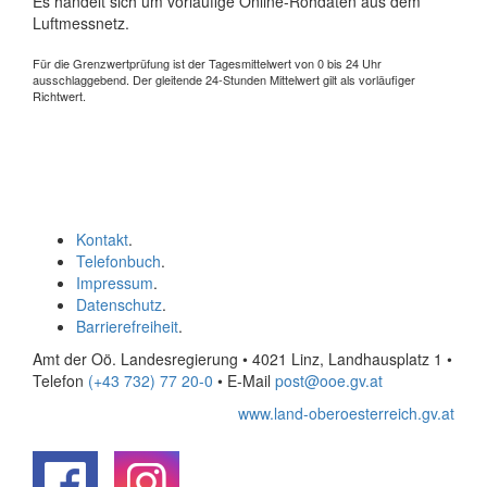
Es handelt sich um vorläufige Online-Rohdaten aus dem
Luftmessnetz.
Für die Grenzwertprüfung ist der Tagesmittelwert von 0 bis 24 Uhr
ausschlaggebend. Der gleitende 24-Stunden Mittelwert gilt als vorläufiger
Richtwert.
Kontakt
.
Telefonbuch
.
Impressum
.
Datenschutz
.
Barrierefreiheit
.
Amt der Oö. Landesregierung • 4021 Linz, Landhausplatz 1
•
Telefon
(+43 732) 77 20-0
• E-Mail
post@ooe.gv.at
www.land-oberoesterreich.gv.at