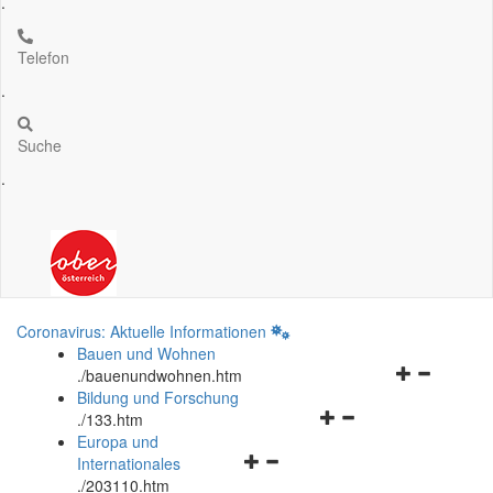
.
Telefon
.
Suche
.
Coronavirus: Aktuelle Informationen
Bauen und Wohnen
Navigationsm
.
/bauenundwohnen.htm
öffnen
Bildung und Forschung
Navigationsmenü
und
.
/133.htm
öffnen
schließen
Europa und
Navigationsmenü
und
Internationales
öffnen
schließen
.
/203110.htm