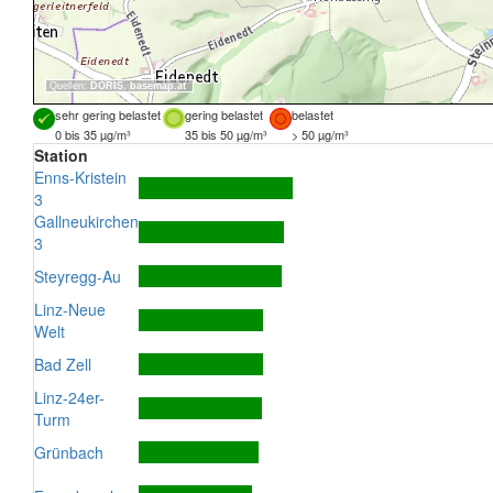
Quellen:
DORIS
,
basemap.at
sehr gering belastet
gering belastet
belastet
0 bis 35 µg/m³
35 bis 50 µg/m³
> 50 µg/m³
Station
Enns-Kristein
3
Gallneukirchen
3
Steyregg-Au
Linz-Neue
Welt
Bad Zell
Linz-24er-
Turm
Grünbach