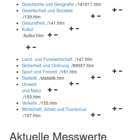
und
Geschichte und Geografie
.
/141017.htm
schließen
Navigationsm
Gesellschaft und Soziales
Navigationsmenü
öffnen
.
/139.htm
öffnen
und
Gesundheit
.
/141.htm
Navigationsmenü
und
schließen
Kultur
Navigationsmenü
öffnen
schließen
.
/kultur.htm
öffnen
und
Navigationsmenü
und
schließen
öffnen
schließen
Land- und Forstwirtschaft
.
/147.htm
und
Sicherheit und Ordnung
.
/89557.htm
schließen
Navigationsm
Sport und Freizeit
.
/151.htm
Navigationsmenü
öffnen
Statistik
.
/statistik.htm
Navigationsmenü
öffnen
und
Umwelt
Navigationsmenü
öffnen
und
schließen
und Natur
öffnen
und
schließen
.
/153.htm
und
schließen
Verkehr
.
/155.htm
schließen
Navigationsm
Wirtschaft, Arbeit und Tourismus
Navigationsmenü
öffnen
.
/157.htm
öffnen
und
und
schließen
Aktuelle Messwerte
schließen