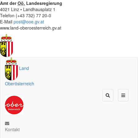
Amt der
Oö.
Landesregierung
4021 Linz • Landhausplatz 1
Telefon (+43 732) 77 20-0
E-Mail
post@ooe.gv.at
www.land-oberoesterreich.gv.at
Land
Oberösterreich
Kontakt