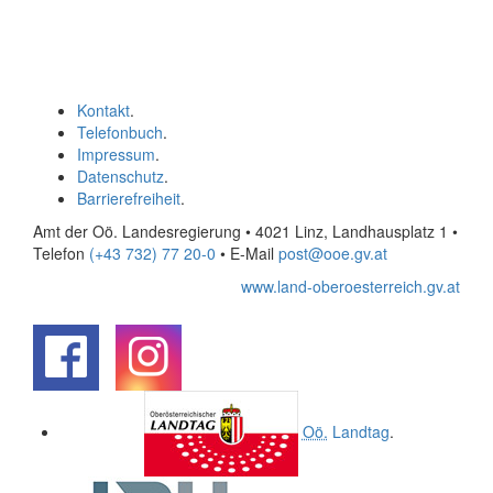
Kontakt
.
Telefonbuch
.
Impressum
.
Datenschutz
.
Barrierefreiheit
.
Amt der Oö. Landesregierung • 4021 Linz, Landhausplatz 1
•
Telefon
(+43 732) 77 20-0
• E-Mail
post@ooe.gv.at
www.land-oberoesterreich.gv.at
.
.
Oö.
Landtag
.