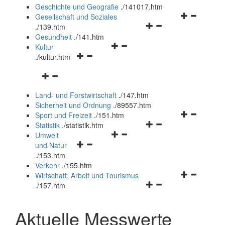
und
Geschichte und Geografie
.
/141017.htm
schließen
Navigationsm
Gesellschaft und Soziales
Navigationsmenü
öffnen
.
/139.htm
öffnen
und
Gesundheit
.
/141.htm
Navigationsmenü
und
schließen
Kultur
Navigationsmenü
öffnen
schließen
.
/kultur.htm
öffnen
und
Navigationsmenü
und
schließen
öffnen
schließen
Land- und Forstwirtschaft
.
/147.htm
und
Sicherheit und Ordnung
.
/89557.htm
schließen
Navigationsm
Sport und Freizeit
.
/151.htm
Navigationsmenü
öffnen
Statistik
.
/statistik.htm
Navigationsmenü
öffnen
und
Umwelt
Navigationsmenü
öffnen
und
schließen
und Natur
öffnen
und
schließen
.
/153.htm
und
schließen
Verkehr
.
/155.htm
schließen
Navigationsm
Wirtschaft, Arbeit und Tourismus
Navigationsmenü
öffnen
.
/157.htm
öffnen
und
und
schließen
Aktuelle Messwerte
schließen