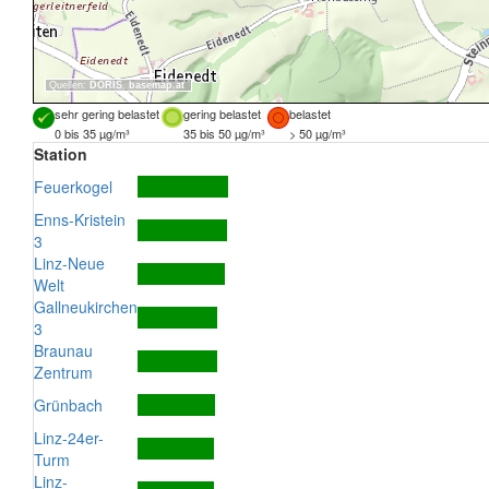
Quellen:
DORIS
,
basemap.at
sehr gering belastet
gering belastet
belastet
0 bis 35 µg/m³
35 bis 50 µg/m³
> 50 µg/m³
Station
Feuerkogel
Enns-Kristein
3
Linz-Neue
Welt
Gallneukirchen
3
Braunau
Zentrum
Grünbach
Linz-24er-
Turm
Linz-