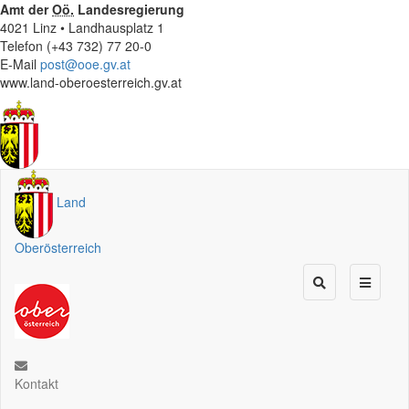
Amt der
Oö.
Landesregierung
4021 Linz • Landhausplatz 1
Telefon (+43 732) 77 20-0
E-Mail
post@ooe.gv.at
www.land-oberoesterreich.gv.at
Land
Oberösterreich
Kontakt