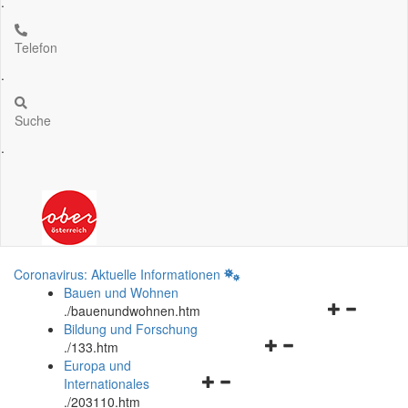
.
Telefon
.
Suche
.
Coronavirus: Aktuelle Informationen
Bauen und Wohnen
Navigationsm
.
/bauenundwohnen.htm
öffnen
Bildung und Forschung
Navigationsmenü
und
.
/133.htm
öffnen
schließen
Europa und
Navigationsmenü
und
Internationales
öffnen
schließen
.
/203110.htm