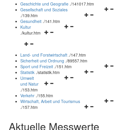
und
Geschichte und Geografie
.
/141017.htm
schließen
Navigationsm
Gesellschaft und Soziales
Navigationsmenü
öffnen
.
/139.htm
öffnen
und
Gesundheit
.
/141.htm
Navigationsmenü
und
schließen
Kultur
Navigationsmenü
öffnen
schließen
.
/kultur.htm
öffnen
und
Navigationsmenü
und
schließen
öffnen
schließen
Land- und Forstwirtschaft
.
/147.htm
und
Sicherheit und Ordnung
.
/89557.htm
schließen
Navigationsm
Sport und Freizeit
.
/151.htm
Navigationsmenü
öffnen
Statistik
.
/statistik.htm
Navigationsmenü
öffnen
und
Umwelt
Navigationsmenü
öffnen
und
schließen
und Natur
öffnen
und
schließen
.
/153.htm
und
schließen
Verkehr
.
/155.htm
schließen
Navigationsm
Wirtschaft, Arbeit und Tourismus
Navigationsmenü
öffnen
.
/157.htm
öffnen
und
und
schließen
Aktuelle Messwerte
schließen