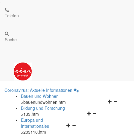
.
Telefon
.
Suche
.
Coronavirus: Aktuelle Informationen
Bauen und Wohnen
Navigationsm
.
/bauenundwohnen.htm
öffnen
Bildung und Forschung
Navigationsmenü
und
.
/133.htm
öffnen
schließen
Europa und
Navigationsmenü
und
Internationales
öffnen
schließen
.
/203110.htm