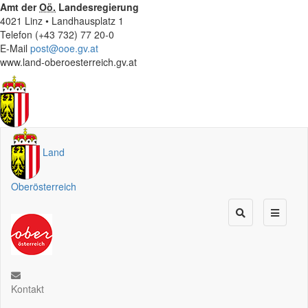
Amt der
Oö.
Landesregierung
4021 Linz • Landhausplatz 1
Telefon (+43 732) 77 20-0
E-Mail
post@ooe.gv.at
www.land-oberoesterreich.gv.at
Land
Oberösterreich
Kontakt