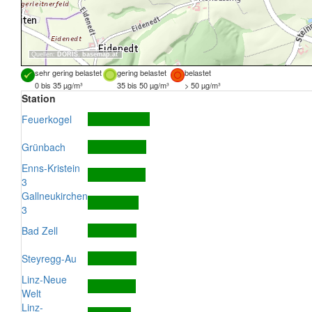
Quellen:
DORIS
,
basemap.at
sehr gering belastet
gering belastet
belastet
0 bis 35 µg/m³
35 bis 50 µg/m³
> 50 µg/m³
Station
Feuerkogel
Grünbach
Enns-Kristein
3
Gallneukirchen
3
Bad Zell
Steyregg-Au
Linz-Neue
Welt
Linz-