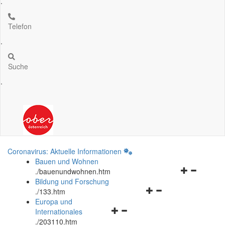
.
Telefon
.
Suche
.
Coronavirus: Aktuelle Informationen
Bauen und Wohnen
Navigationsm
.
/bauenundwohnen.htm
öffnen
Bildung und Forschung
Navigationsmenü
und
.
/133.htm
öffnen
schließen
Europa und
Navigationsmenü
und
Internationales
öffnen
schließen
.
/203110.htm