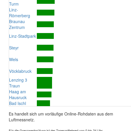
Turm
Linz-
Römerberg
Braunau
Zentrum
Linz-Stadtpark
Steyr
Wels
Vöcklabruck
Lenzing 3
Traun
Haag am
Hausruck
Bad Ischl
Es handelt sich um vorläufige Online-Rohdaten aus dem
Luftmessnetz.
Für die Grenzwertprüfung ist der Tagesmittelwert von 0 bis 24 Uhr