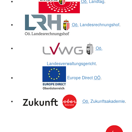
Oö.
Landtag
.
Oö.
Landesrechnungshof
.
Oö.
Landesverwaltungsgericht
.
Europe Direct
OÖ
.
Oö.
Zukunftsakademie
.