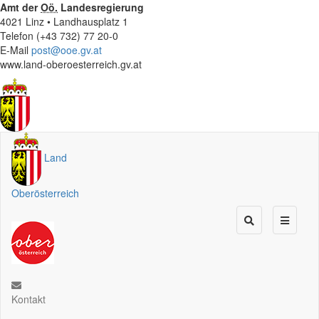
Amt der
Oö.
Landesregierung
4021 Linz • Landhausplatz 1
Telefon (+43 732) 77 20-0
E-Mail
post@ooe.gv.at
www.land-oberoesterreich.gv.at
Land
Oberösterreich
Kontakt