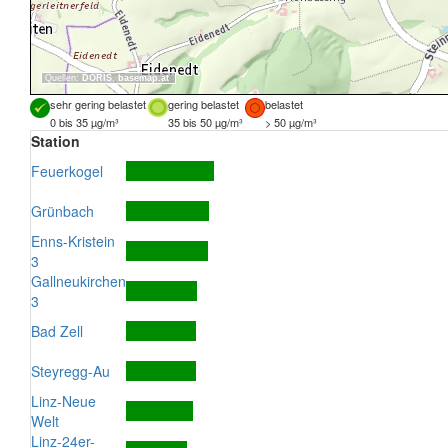
Quellen:
DORIS
,
basemap.at
sehr gering belastet
gering belastet
belastet
0 bis 35 µg/m³
35 bis 50 µg/m³
> 50 µg/m³
Station
Feuerkogel
Grünbach
Enns-Kristein
3
Gallneukirchen
3
Bad Zell
Steyregg-Au
Linz-Neue
Welt
Linz-24er-