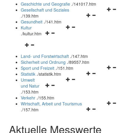
und
Geschichte und Geografie
.
/141017.htm
schließen
Navigationsm
Gesellschaft und Soziales
Navigationsmenü
öffnen
.
/139.htm
öffnen
und
Gesundheit
.
/141.htm
Navigationsmenü
und
schließen
Kultur
Navigationsmenü
öffnen
schließen
.
/kultur.htm
öffnen
und
Navigationsmenü
und
schließen
öffnen
schließen
Land- und Forstwirtschaft
.
/147.htm
und
Sicherheit und Ordnung
.
/89557.htm
schließen
Navigationsm
Sport und Freizeit
.
/151.htm
Navigationsmenü
öffnen
Statistik
.
/statistik.htm
Navigationsmenü
öffnen
und
Umwelt
Navigationsmenü
öffnen
und
schließen
und Natur
öffnen
und
schließen
.
/153.htm
und
schließen
Verkehr
.
/155.htm
schließen
Navigationsm
Wirtschaft, Arbeit und Tourismus
Navigationsmenü
öffnen
.
/157.htm
öffnen
und
und
schließen
Aktuelle Messwerte
schließen