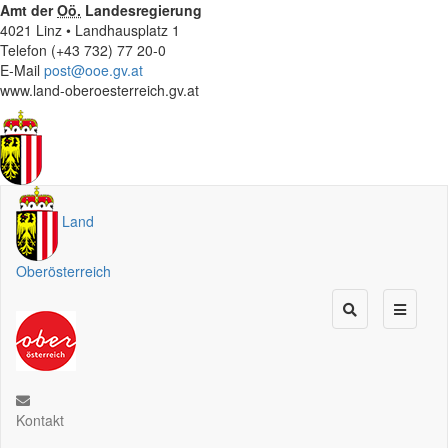
Amt der
Oö.
Landesregierung
4021 Linz • Landhausplatz 1
Telefon (+43 732) 77 20-0
E-Mail
post@ooe.gv.at
www.land-oberoesterreich.gv.at
Land
Oberösterreich
Kontakt