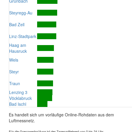
Grünbach
Steyregg-Au
Bad Zell
Linz-Stadtpark
Haag am
Hausruck
Wels
Steyr
Traun
Lenzing 3
Vöcklabruck
Bad Ischl
Es handelt sich um vorläufige Online-Rohdaten aus dem
Luftmessnetz.
Für die Grenzwertprüfung ist der Tagesmittelwert von 0 bis 24 Uhr