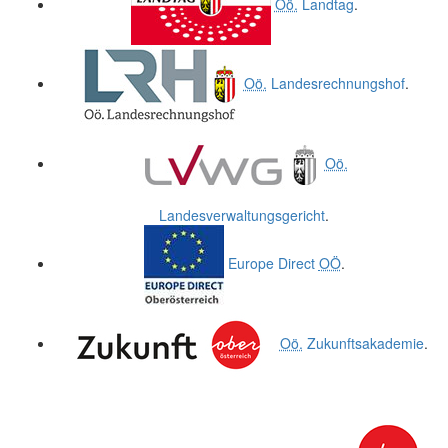
Oö.
Landtag
.
Oö.
Landesrechnungshof
.
Oö.
Landesverwaltungsgericht
.
Europe Direct
OÖ
.
Oö.
Zukunftsakademie
.