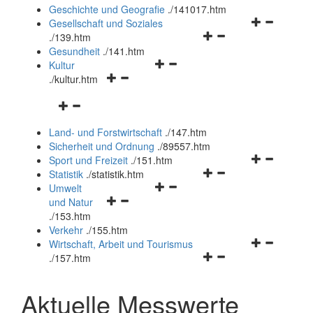
und
Geschichte und Geografie
.
/141017.htm
schließen
Navigationsm
Gesellschaft und Soziales
Navigationsmenü
öffnen
.
/139.htm
öffnen
und
Gesundheit
.
/141.htm
Navigationsmenü
und
schließen
Kultur
Navigationsmenü
öffnen
schließen
.
/kultur.htm
öffnen
und
Navigationsmenü
und
schließen
öffnen
schließen
Land- und Forstwirtschaft
.
/147.htm
und
Sicherheit und Ordnung
.
/89557.htm
schließen
Navigationsm
Sport und Freizeit
.
/151.htm
Navigationsmenü
öffnen
Statistik
.
/statistik.htm
Navigationsmenü
öffnen
und
Umwelt
Navigationsmenü
öffnen
und
schließen
und Natur
öffnen
und
schließen
.
/153.htm
und
schließen
Verkehr
.
/155.htm
schließen
Navigationsm
Wirtschaft, Arbeit und Tourismus
Navigationsmenü
öffnen
.
/157.htm
öffnen
und
und
schließen
Aktuelle Messwerte
schließen