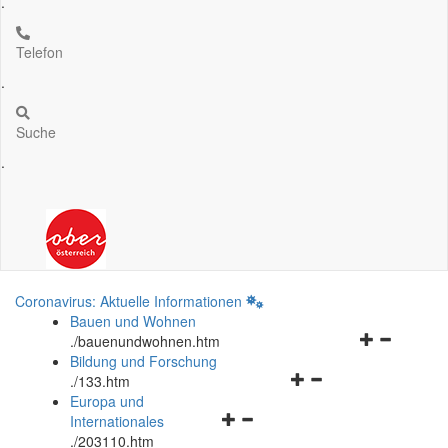
.
Telefon
.
Suche
.
Coronavirus: Aktuelle Informationen
Bauen und Wohnen
Navigationsm
.
/bauenundwohnen.htm
öffnen
Bildung und Forschung
Navigationsmenü
und
.
/133.htm
öffnen
schließen
Europa und
Navigationsmenü
und
Internationales
öffnen
schließen
.
/203110.htm