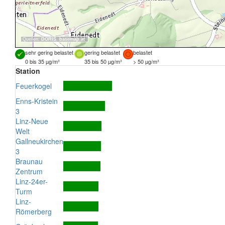
Quellen:
DORIS
,
basemap.at
sehr gering belastet
gering belastet
belastet
0 bis 35 µg/m³
35 bis 50 µg/m³
> 50 µg/m³
Station
Feuerkogel
Enns-Kristein
3
Linz-Neue
Welt
Gallneukirchen
3
Braunau
Zentrum
Linz-24er-
Turm
Linz-
Römerberg