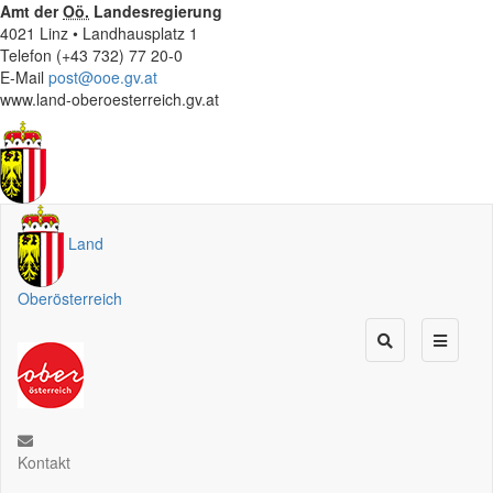
Amt der
Oö.
Landesregierung
4021 Linz • Landhausplatz 1
Telefon (+43 732) 77 20-0
E-Mail
post@ooe.gv.at
www.land-oberoesterreich.gv.at
Land
Oberösterreich
Kontakt