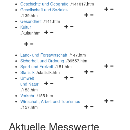
und
Geschichte und Geografie
.
/141017.htm
schließen
Navigationsm
Gesellschaft und Soziales
Navigationsmenü
öffnen
.
/139.htm
öffnen
und
Gesundheit
.
/141.htm
Navigationsmenü
und
schließen
Kultur
Navigationsmenü
öffnen
schließen
.
/kultur.htm
öffnen
und
Navigationsmenü
und
schließen
öffnen
schließen
Land- und Forstwirtschaft
.
/147.htm
und
Sicherheit und Ordnung
.
/89557.htm
schließen
Navigationsm
Sport und Freizeit
.
/151.htm
Navigationsmenü
öffnen
Statistik
.
/statistik.htm
Navigationsmenü
öffnen
und
Umwelt
Navigationsmenü
öffnen
und
schließen
und Natur
öffnen
und
schließen
.
/153.htm
und
schließen
Verkehr
.
/155.htm
schließen
Navigationsm
Wirtschaft, Arbeit und Tourismus
Navigationsmenü
öffnen
.
/157.htm
öffnen
und
und
schließen
Aktuelle Messwerte
schließen