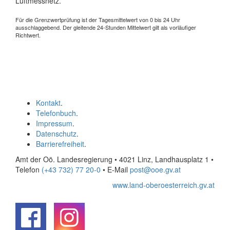
Luftmessnetz.
Für die Grenzwertprüfung ist der Tagesmittelwert von 0 bis 24 Uhr
ausschlaggebend. Der gleitende 24-Stunden Mittelwert gilt als vorläufiger
Richtwert.
Kontakt
.
Telefonbuch
.
Impressum
.
Datenschutz
.
Barrierefreiheit
.
Amt der Oö. Landesregierung • 4021 Linz, Landhausplatz 1
•
Telefon
(+43 732) 77 20-0
• E-Mail
post@ooe.gv.at
www.land-oberoesterreich.gv.at