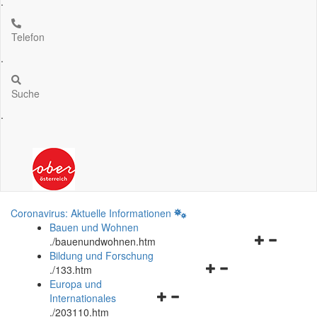
.
Telefon
.
Suche
.
Coronavirus: Aktuelle Informationen
Bauen und Wohnen
Navigationsm
.
/bauenundwohnen.htm
öffnen
Bildung und Forschung
Navigationsmenü
und
.
/133.htm
öffnen
schließen
Europa und
Navigationsmenü
und
Internationales
öffnen
schließen
.
/203110.htm