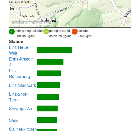
Quellen:
DORIS
,
basemap.at
sehr gering belastet
gering belastet
belastet
0 bis 35 µg/m³
35 bis 50 µg/m³
> 50 µg/m³
Station
Linz-Neue
Welt
Enns-Kristein
3
Linz-
Römerberg
Linz-Stadtpark
Linz-24er-
Turm
Steyregg-Au
Steyr
Gallneukirchen