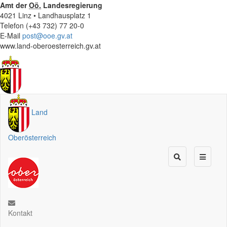
Amt der
Oö.
Landesregierung
4021 Linz • Landhausplatz 1
Telefon (+43 732) 77 20-0
E-Mail
post@ooe.gv.at
www.land-oberoesterreich.gv.at
Land
Oberösterreich
Kontakt