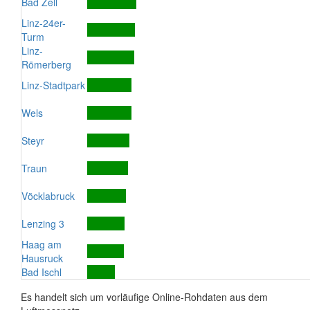
Bad Zell
Linz-24er-
Turm
Linz-
Römerberg
Linz-Stadtpark
Wels
Steyr
Traun
Vöcklabruck
Lenzing 3
Haag am
Hausruck
Bad Ischl
Es handelt sich um vorläufige Online-Rohdaten aus dem