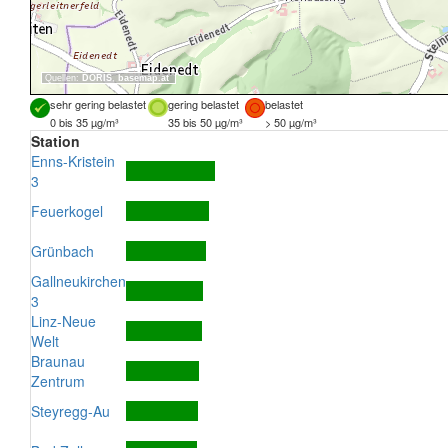
Quellen:
DORIS
,
basemap.at
sehr gering belastet
gering belastet
belastet
0 bis 35 µg/m³
35 bis 50 µg/m³
> 50 µg/m³
Station
Enns-Kristein
3
Feuerkogel
Grünbach
Gallneukirchen
3
Linz-Neue
Welt
Braunau
Zentrum
Steyregg-Au