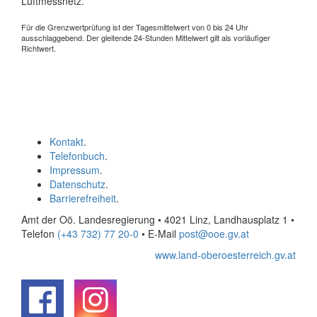
Luftmessnetz.
Für die Grenzwertprüfung ist der Tagesmittelwert von 0 bis 24 Uhr
ausschlaggebend. Der gleitende 24-Stunden Mittelwert gilt als vorläufiger
Richtwert.
Kontakt
.
Telefonbuch
.
Impressum
.
Datenschutz
.
Barrierefreiheit
.
Amt der Oö. Landesregierung • 4021 Linz, Landhausplatz 1
•
Telefon
(+43 732) 77 20-0
• E-Mail
post@ooe.gv.at
www.land-oberoesterreich.gv.at