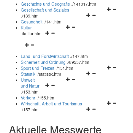
und
Geschichte und Geografie
.
/141017.htm
schließen
Navigationsm
Gesellschaft und Soziales
Navigationsmenü
öffnen
.
/139.htm
öffnen
und
Gesundheit
.
/141.htm
Navigationsmenü
und
schließen
Kultur
Navigationsmenü
öffnen
schließen
.
/kultur.htm
öffnen
und
Navigationsmenü
und
schließen
öffnen
schließen
Land- und Forstwirtschaft
.
/147.htm
und
Sicherheit und Ordnung
.
/89557.htm
schließen
Navigationsm
Sport und Freizeit
.
/151.htm
Navigationsmenü
öffnen
Statistik
.
/statistik.htm
Navigationsmenü
öffnen
und
Umwelt
Navigationsmenü
öffnen
und
schließen
und Natur
öffnen
und
schließen
.
/153.htm
und
schließen
Verkehr
.
/155.htm
schließen
Navigationsm
Wirtschaft, Arbeit und Tourismus
Navigationsmenü
öffnen
.
/157.htm
öffnen
und
und
schließen
Aktuelle Messwerte
schließen