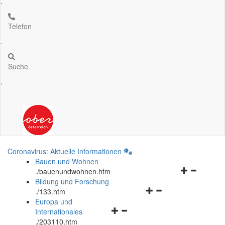
.
Telefon
.
Suche
.
Coronavirus: Aktuelle Informationen
Bauen und Wohnen
Navigationsm
.
/bauenundwohnen.htm
öffnen
Bildung und Forschung
Navigationsmenü
und
.
/133.htm
öffnen
schließen
Europa und
Navigationsmenü
und
Internationales
öffnen
schließen
.
/203110.htm