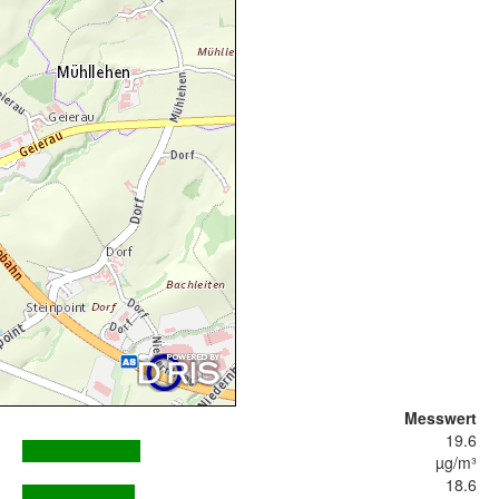
Messwert
19.6
µg/m³
18.6