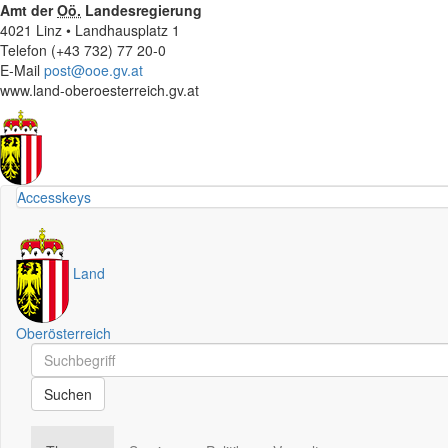
Amt der
Oö.
Landesregierung
4021 Linz • Landhausplatz 1
Telefon (+43 732) 77 20-0
E-Mail
post@ooe.gv.at
www.land-oberoesterreich.gv.at
Accesskeys
Land
Oberösterreich
Schnellsuche
Schnellsuche
Suchen