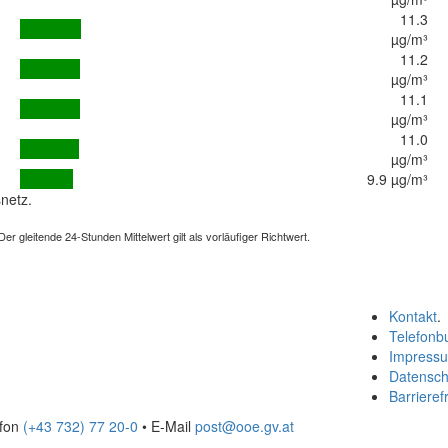
11.3
µg/m³
11.2
µg/m³
11.1
µg/m³
11.0
µg/m³
9.9 µg/m³
netz.
 gleitende 24-Stunden Mittelwert gilt als vorläufiger Richtwert.
Kontakt
.
Telefonb
Impress
Datensch
Barrierefr
efon
(+43 732) 77 20-0
• E-Mail
post@ooe.gv.at