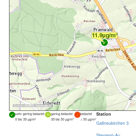
Quellen:
DORIS
,
basemap.at
Station
sehr gering belastet
gering belastet
belastet
0 bis 35 µg/m³
35 bis 50 µg/m³
> 50 µg/m³
Gallneukirchen 3
Steyregg-Au