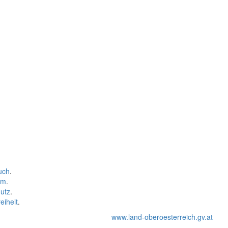
uch
.
um
.
utz
.
eiheit
.
www.land-oberoesterreich.gv.at