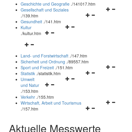
und
Geschichte und Geografie
.
/141017.htm
schließen
Navigationsm
Gesellschaft und Soziales
Navigationsmenü
öffnen
.
/139.htm
öffnen
und
Gesundheit
.
/141.htm
Navigationsmenü
und
schließen
Kultur
Navigationsmenü
öffnen
schließen
.
/kultur.htm
öffnen
und
Navigationsmenü
und
schließen
öffnen
schließen
Land- und Forstwirtschaft
.
/147.htm
und
Sicherheit und Ordnung
.
/89557.htm
schließen
Navigationsm
Sport und Freizeit
.
/151.htm
Navigationsmenü
öffnen
Statistik
.
/statistik.htm
Navigationsmenü
öffnen
und
Umwelt
Navigationsmenü
öffnen
und
schließen
und Natur
öffnen
und
schließen
.
/153.htm
und
schließen
Verkehr
.
/155.htm
schließen
Navigationsm
Wirtschaft, Arbeit und Tourismus
Navigationsmenü
öffnen
.
/157.htm
öffnen
und
und
schließen
Aktuelle Messwerte
schließen