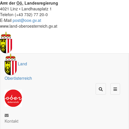
Amt der
Oö.
Landesregierung
4021 Linz • Landhausplatz 1
Telefon (+43 732) 77 20-0
E-Mail
post@ooe.gv.at
www.land-oberoesterreich.gv.at
Land
Oberösterreich
Kontakt