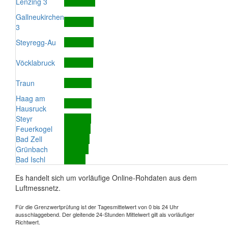
Lenzing 3
Gallneukirchen
3
Steyregg-Au
Vöcklabruck
Traun
Haag am
Hausruck
Steyr
Feuerkogel
Bad Zell
Grünbach
Bad Ischl
Es handelt sich um vorläufige Online-Rohdaten aus dem
Luftmessnetz.
Für die Grenzwertprüfung ist der Tagesmittelwert von 0 bis 24 Uhr
ausschlaggebend. Der gleitende 24-Stunden Mittelwert gilt als vorläufiger
Richtwert.