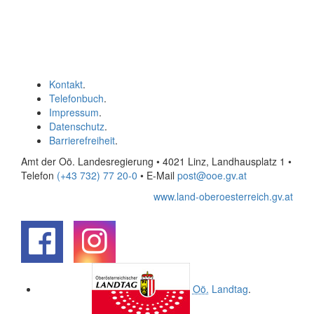
Kontakt
.
Telefonbuch
.
Impressum
.
Datenschutz
.
Barrierefreiheit
.
Amt der Oö. Landesregierung • 4021 Linz, Landhausplatz 1
•
Telefon
(+43 732) 77 20-0
• E-Mail
post@ooe.gv.at
www.land-oberoesterreich.gv.at
.
.
Oö.
Landtag
.