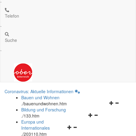
.
Telefon
.
Suche
.
Coronavirus: Aktuelle Informationen
Bauen und Wohnen
Navigationsm
.
/bauenundwohnen.htm
öffnen
Bildung und Forschung
Navigationsmenü
und
.
/133.htm
öffnen
schließen
Europa und
Navigationsmenü
und
Internationales
öffnen
schließen
.
/203110.htm