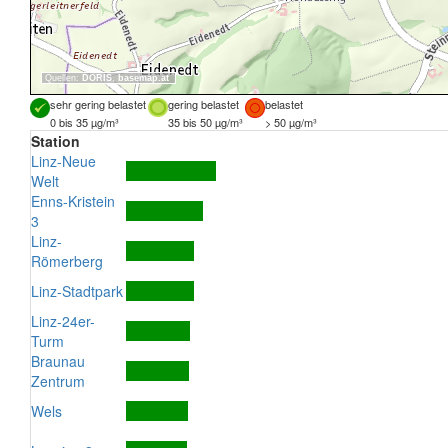
Quellen:
DORIS
,
basemap.at
sehr gering belastet
gering belastet
belastet
0 bis 35 µg/m³
35 bis 50 µg/m³
> 50 µg/m³
Station
Linz-Neue
Welt
Enns-Kristein
3
Linz-
Römerberg
Linz-Stadtpark
Linz-24er-
Turm
Braunau
Zentrum
Wels