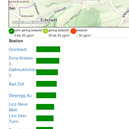
Quellen:
DORIS
,
basemap.at
sehr gering belastet
gering belastet
belastet
0 bis 35 µg/m³
35 bis 50 µg/m³
> 50 µg/m³
Station
Grünbach
Enns-Kristein
3
Gallneukirchen
3
Bad Zell
Steyregg-Au
Linz-Neue
Welt
Linz-24er-
Turm