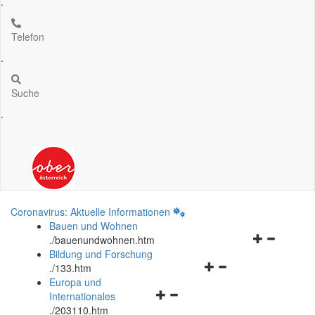
.
Telefon
.
Suche
.
Coronavirus: Aktuelle Informationen
Bauen und Wohnen
Navigationsm
.
/bauenundwohnen.htm
öffnen
Bildung und Forschung
Navigationsmenü
und
.
/133.htm
öffnen
schließen
Europa und
Navigationsmenü
und
Internationales
öffnen
schließen
.
/203110.htm