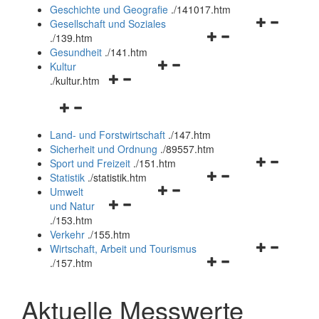
und
Geschichte und Geografie
.
/141017.htm
schließen
Navigationsm
Gesellschaft und Soziales
Navigationsmenü
öffnen
.
/139.htm
öffnen
und
Gesundheit
.
/141.htm
Navigationsmenü
und
schließen
Kultur
Navigationsmenü
öffnen
schließen
.
/kultur.htm
öffnen
und
Navigationsmenü
und
schließen
öffnen
schließen
Land- und Forstwirtschaft
.
/147.htm
und
Sicherheit und Ordnung
.
/89557.htm
schließen
Navigationsm
Sport und Freizeit
.
/151.htm
Navigationsmenü
öffnen
Statistik
.
/statistik.htm
Navigationsmenü
öffnen
und
Umwelt
Navigationsmenü
öffnen
und
schließen
und Natur
öffnen
und
schließen
.
/153.htm
und
schließen
Verkehr
.
/155.htm
schließen
Navigationsm
Wirtschaft, Arbeit und Tourismus
Navigationsmenü
öffnen
.
/157.htm
öffnen
und
und
schließen
Aktuelle Messwerte
schließen