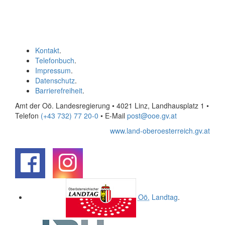
Kontakt
.
Telefonbuch
.
Impressum
.
Datenschutz
.
Barrierefreiheit
.
Amt der Oö. Landesregierung • 4021 Linz, Landhausplatz 1
•
Telefon
(+43 732) 77 20-0
• E-Mail
post@ooe.gv.at
www.land-oberoesterreich.gv.at
.
.
Oö.
Landtag
.