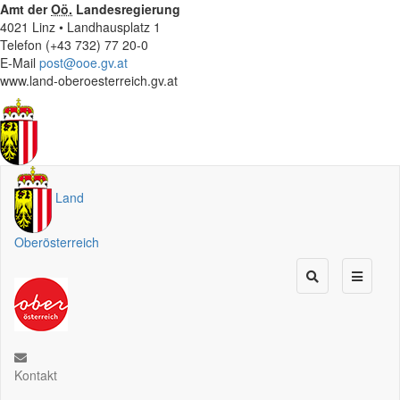
Amt der
Oö.
Landesregierung
4021 Linz • Landhausplatz 1
Telefon (+43 732) 77 20-0
E-Mail
post@ooe.gv.at
www.land-oberoesterreich.gv.at
Land
Oberösterreich
Kontakt