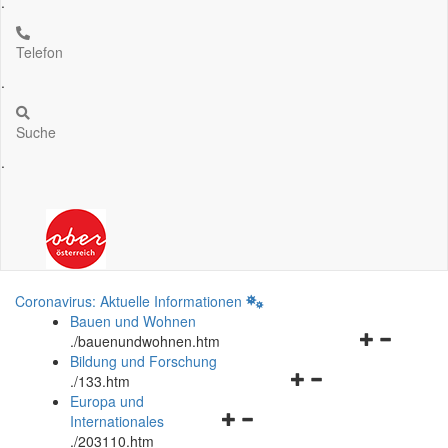
.
Telefon
.
Suche
.
Coronavirus: Aktuelle Informationen
Bauen und Wohnen
Navigationsm
.
/bauenundwohnen.htm
öffnen
Bildung und Forschung
Navigationsmenü
und
.
/133.htm
öffnen
schließen
Europa und
Navigationsmenü
und
Internationales
öffnen
schließen
.
/203110.htm