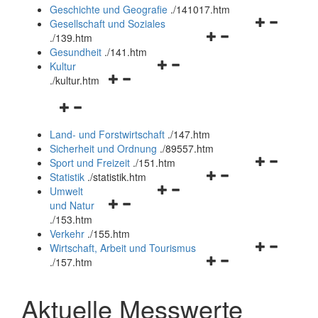
und
Geschichte und Geografie
.
/141017.htm
schließen
Navigationsm
Gesellschaft und Soziales
Navigationsmenü
öffnen
.
/139.htm
öffnen
und
Gesundheit
.
/141.htm
Navigationsmenü
und
schließen
Kultur
Navigationsmenü
öffnen
schließen
.
/kultur.htm
öffnen
und
Navigationsmenü
und
schließen
öffnen
schließen
Land- und Forstwirtschaft
.
/147.htm
und
Sicherheit und Ordnung
.
/89557.htm
schließen
Navigationsm
Sport und Freizeit
.
/151.htm
Navigationsmenü
öffnen
Statistik
.
/statistik.htm
Navigationsmenü
öffnen
und
Umwelt
Navigationsmenü
öffnen
und
schließen
und Natur
öffnen
und
schließen
.
/153.htm
und
schließen
Verkehr
.
/155.htm
schließen
Navigationsm
Wirtschaft, Arbeit und Tourismus
Navigationsmenü
öffnen
.
/157.htm
öffnen
und
und
schließen
Aktuelle Messwerte
schließen