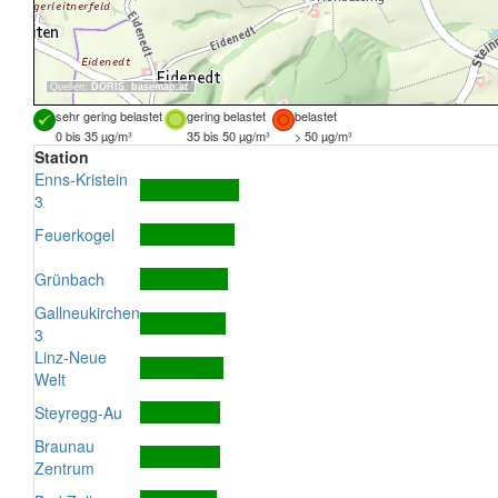
Quellen:
DORIS
,
basemap.at
sehr gering belastet
gering belastet
belastet
0 bis 35 µg/m³
35 bis 50 µg/m³
> 50 µg/m³
Station
Enns-Kristein
3
Feuerkogel
Grünbach
Gallneukirchen
3
Linz-Neue
Welt
Steyregg-Au
Braunau
Zentrum