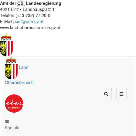
Amt der
Oö.
Landesregierung
4021 Linz • Landhausplatz 1
Telefon (+43 732) 77 20-0
E-Mail
post@ooe.gv.at
www.land-oberoesterreich.gv.at
Land
Oberösterreich
Kontakt