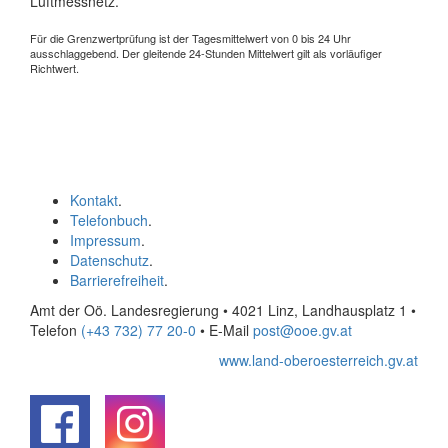
Luftmessnetz.
Für die Grenzwertprüfung ist der Tagesmittelwert von 0 bis 24 Uhr
ausschlaggebend. Der gleitende 24-Stunden Mittelwert gilt als vorläufiger
Richtwert.
Kontakt
.
Telefonbuch
.
Impressum
.
Datenschutz
.
Barrierefreiheit
.
Amt der Oö. Landesregierung • 4021 Linz, Landhausplatz 1
•
Telefon
(+43 732) 77 20-0
• E-Mail
post@ooe.gv.at
www.land-oberoesterreich.gv.at