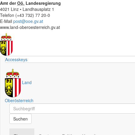
Amt der
Oö.
Landesregierung
4021 Linz • Landhausplatz 1
Telefon (+43 732) 77 20-0
E-Mail
post@ooe.gv.at
www.land-oberoesterreich.gv.at
Accesskeys
Land
Oberösterreich
Schnellsuche
Schnellsuche
Suchen