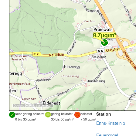
Quellen:
DORIS
,
basemap.at
Station
sehr gering belastet
gering belastet
belastet
0 bis 35 µg/m³
35 bis 50 µg/m³
> 50 µg/m³
Enns-Kristein 3
Feuerkogel