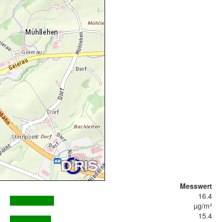
Messwert
16.4
µg/m³
15.4