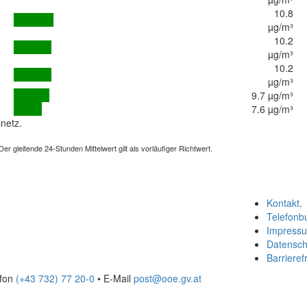
10.8
µg/m³
10.2
µg/m³
10.2
µg/m³
9.7 µg/m³
7.6 µg/m³
netz.
 gleitende 24-Stunden Mittelwert gilt als vorläufiger Richtwert.
Kontakt
.
Telefonb
Impress
Datensch
Barrierefr
efon
(+43 732) 77 20-0
• E-Mail
post@ooe.gv.at