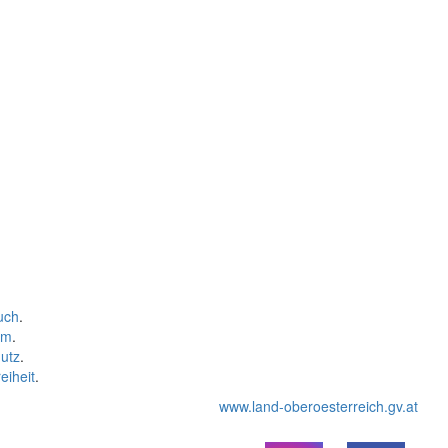
uch
.
um
.
utz
.
eiheit
.
www.land-oberoesterreich.gv.at