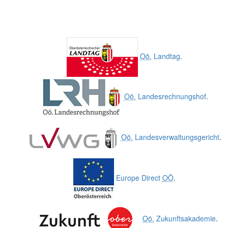
Oö.
Landtag
.
Oö.
Landesrechnungshof
.
Oö.
Landesverwaltungsgericht
.
Europe Direct
OÖ
.
Oö.
Zukunftsakademie
.