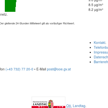
8.5 µg/m³
8.2 µg/m³
netz.
 gleitende 24-Stunden Mittelwert gilt als vorläufiger Richtwert.
Kontakt
.
Telefonb
Impress
Datensch
Barrierefr
efon
(+43 732) 77 20-0
• E-Mail
post@ooe.gv.at
Oö.
Landtag
.