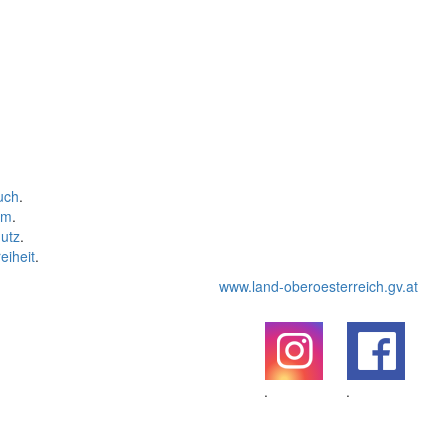
uch
.
um
.
utz
.
eiheit
.
www.land-oberoesterreich.gv.at
.
.