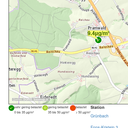
Quellen:
DORIS
,
basemap.at
Station
sehr gering belastet
gering belastet
belastet
0 bis 35 µg/m³
35 bis 50 µg/m³
> 50 µg/m³
Grünbach
Enns-Kristein 3