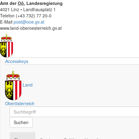
Amt der
Oö.
Landesregierung
4021 Linz • Landhausplatz 1
Telefon (+43 732) 77 20-0
E-Mail
post@ooe.gv.at
www.land-oberoesterreich.gv.at
Accesskeys
Land
Oberösterreich
Schnellsuche
Schnellsuche
Suchen