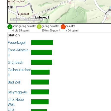
Quellen:
DORIS
,
basemap.at
sehr gering belastet
gering belastet
belastet
0 bis 35 µg/m³
35 bis 50 µg/m³
> 50 µg/m³
Station
Feuerkogel
Enns-Kristein
3
Grünbach
Gallneukirchen
3
Bad Zell
Steyregg-Au
Linz-Neue
Welt
Linz-