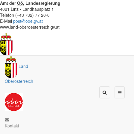
Amt der
Oö.
Landesregierung
4021 Linz • Landhausplatz 1
Telefon (+43 732) 77 20-0
E-Mail
post@ooe.gv.at
www.land-oberoesterreich.gv.at
Land
Oberösterreich
Kontakt