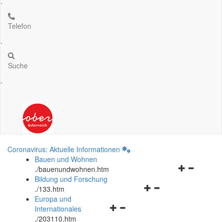
.
Telefon
.
Suche
.
Coronavirus: Aktuelle Informationen
Bauen und Wohnen
Navigationsm
.
/bauenundwohnen.htm
öffnen
Bildung und Forschung
Navigationsmenü
und
.
/133.htm
öffnen
schließen
Europa und
Navigationsmenü
und
Internationales
öffnen
schließen
.
/203110.htm