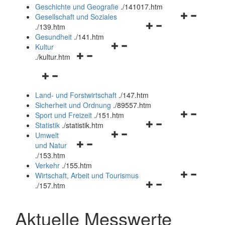
und
Geschichte und Geografie
.
/141017.htm
schließen
Navigationsm
Gesellschaft und Soziales
Navigationsmenü
öffnen
.
/139.htm
öffnen
und
Gesundheit
.
/141.htm
Navigationsmenü
und
schließen
Kultur
Navigationsmenü
öffnen
schließen
.
/kultur.htm
öffnen
und
Navigationsmenü
und
schließen
öffnen
schließen
Land- und Forstwirtschaft
.
/147.htm
und
Sicherheit und Ordnung
.
/89557.htm
schließen
Navigationsm
Sport und Freizeit
.
/151.htm
Navigationsmenü
öffnen
Statistik
.
/statistik.htm
Navigationsmenü
öffnen
und
Umwelt
Navigationsmenü
öffnen
und
schließen
und Natur
öffnen
und
schließen
.
/153.htm
und
schließen
Verkehr
.
/155.htm
schließen
Navigationsm
Wirtschaft, Arbeit und Tourismus
Navigationsmenü
öffnen
.
/157.htm
öffnen
und
und
schließen
Aktuelle Messwerte
schließen