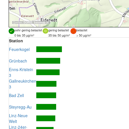
Quellen:
DORIS
,
basemap.at
sehr gering belastet
gering belastet
belastet
0 bis 35 µg/m³
35 bis 50 µg/m³
> 50 µg/m³
Station
Feuerkogel
Grünbach
Enns-Kristein
3
Gallneukirchen
3
Bad Zell
Steyregg-Au
Linz-Neue
Welt
Linz-24er-