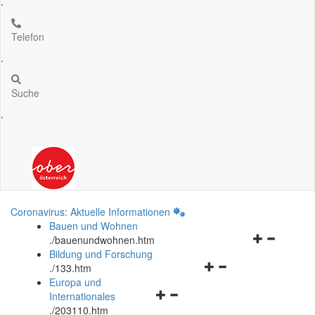
.
Telefon
.
Suche
.
Coronavirus: Aktuelle Informationen
Bauen und Wohnen
Navigationsm
.
/bauenundwohnen.htm
öffnen
Bildung und Forschung
Navigationsmenü
und
.
/133.htm
öffnen
schließen
Europa und
Navigationsmenü
und
Internationales
öffnen
schließen
.
/203110.htm