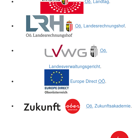
Oö.
Landtag
.
Oö.
Landesrechnungshof
.
Oö.
Landesverwaltungsgericht
.
Europe Direct
OÖ
.
Oö.
Zukunftsakademie
.