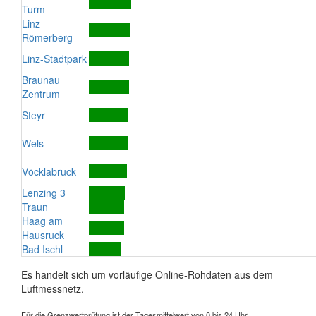
Turm
Linz-
Römerberg
Linz-Stadtpark
Braunau
Zentrum
Steyr
Wels
Vöcklabruck
Lenzing 3
Traun
Haag am
Hausruck
Bad Ischl
Es handelt sich um vorläufige Online-Rohdaten aus dem
Luftmessnetz.
Für die Grenzwertprüfung ist der Tagesmittelwert von 0 bis 24 Uhr