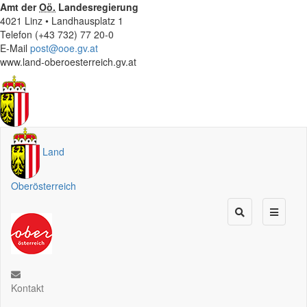
Amt der
Oö.
Landesregierung
4021 Linz • Landhausplatz 1
Telefon (+43 732) 77 20-0
E-Mail
post@ooe.gv.at
www.land-oberoesterreich.gv.at
Land
Oberösterreich
Kontakt