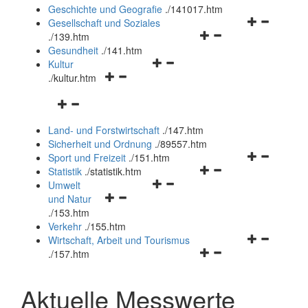
und
Geschichte und Geografie
.
/141017.htm
schließen
Navigationsm
Gesellschaft und Soziales
Navigationsmenü
öffnen
.
/139.htm
öffnen
und
Gesundheit
.
/141.htm
Navigationsmenü
und
schließen
Kultur
Navigationsmenü
öffnen
schließen
.
/kultur.htm
öffnen
und
Navigationsmenü
und
schließen
öffnen
schließen
Land- und Forstwirtschaft
.
/147.htm
und
Sicherheit und Ordnung
.
/89557.htm
schließen
Navigationsm
Sport und Freizeit
.
/151.htm
Navigationsmenü
öffnen
Statistik
.
/statistik.htm
Navigationsmenü
öffnen
und
Umwelt
Navigationsmenü
öffnen
und
schließen
und Natur
öffnen
und
schließen
.
/153.htm
und
schließen
Verkehr
.
/155.htm
schließen
Navigationsm
Wirtschaft, Arbeit und Tourismus
Navigationsmenü
öffnen
.
/157.htm
öffnen
und
und
schließen
Aktuelle Messwerte
schließen