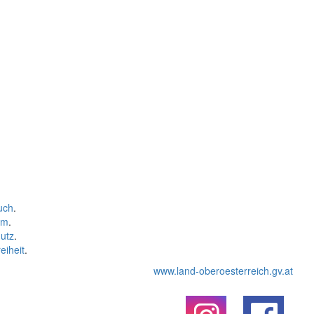
uch
.
um
.
utz
.
eiheit
.
www.land-oberoesterreich.gv.at