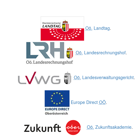
Oö.
Landtag
.
Oö.
Landesrechnungshof
.
Oö.
Landesverwaltungsgericht
.
Europe Direct
OÖ
.
Oö.
Zukunftsakademie
.