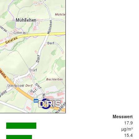
Messwert
17.9
µg/m³
15.4