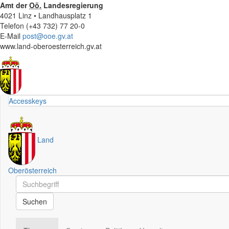
Amt der
Oö.
Landesregierung
4021 Linz • Landhausplatz 1
Telefon (+43 732) 77 20-0
E-Mail
post@ooe.gv.at
www.land-oberoesterreich.gv.at
Accesskeys
Land
Oberösterreich
Schnellsuche
Schnellsuche
Suchen