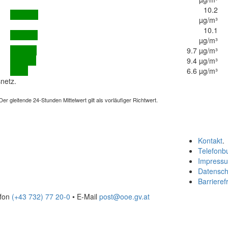
10.2
µg/m³
10.1
µg/m³
9.7 µg/m³
9.4 µg/m³
6.6 µg/m³
netz.
 gleitende 24-Stunden Mittelwert gilt als vorläufiger Richtwert.
Kontakt
.
Telefonb
Impress
Datensch
Barrierefr
efon
(+43 732) 77 20-0
• E-Mail
post@ooe.gv.at