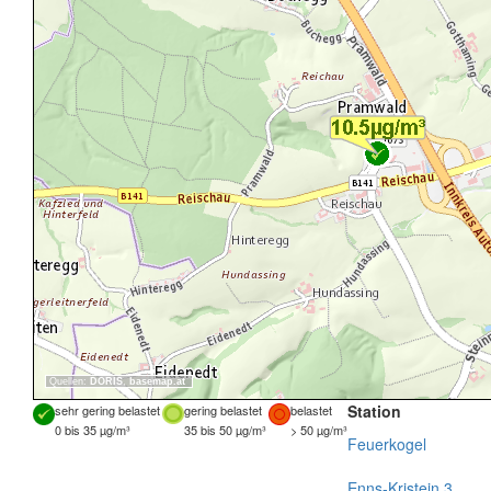
Quellen:
DORIS
,
basemap.at
Station
sehr gering belastet
gering belastet
belastet
0 bis 35 µg/m³
35 bis 50 µg/m³
> 50 µg/m³
Feuerkogel
Enns-Kristein 3