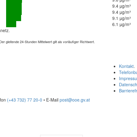
9.4 µg/m³
9.4 µg/m³
9.1 µg/m³
6.1 µg/m³
netz.
 gleitende 24-Stunden Mittelwert gilt als vorläufiger Richtwert.
Kontakt
.
Telefonb
Impress
Datensch
Barrierefr
efon
(+43 732) 77 20-0
• E-Mail
post@ooe.gv.at