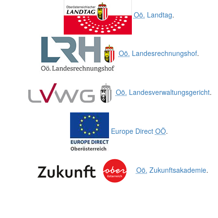
Oö.
Landtag
.
Oö.
Landesrechnungshof
.
Oö.
Landesverwaltungsgericht
.
Europe Direct
OÖ
.
Oö.
Zukunftsakademie
.