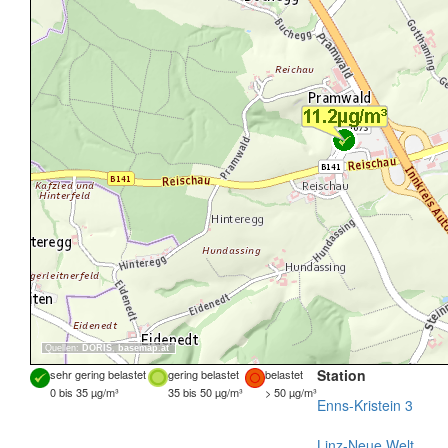
Quellen:
DORIS
,
basemap.at
Station
sehr gering belastet
gering belastet
belastet
0 bis 35 µg/m³
35 bis 50 µg/m³
> 50 µg/m³
Enns-Kristein 3
Linz-Neue Welt