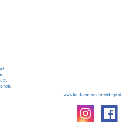
uch
.
um
.
utz
.
eiheit
.
www.land-oberoesterreich.gv.at
.
.