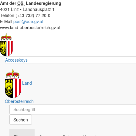
Amt der
Oö.
Landesregierung
4021 Linz • Landhausplatz 1
Telefon (+43 732) 77 20-0
E-Mail
post@ooe.gv.at
www.land-oberoesterreich.gv.at
Accesskeys
Land
Oberösterreich
Schnellsuche
Schnellsuche
Suchen