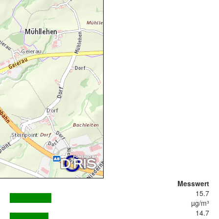
Messwert
15.7
µg/m³
14.7