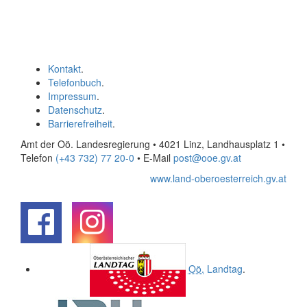
Kontakt
.
Telefonbuch
.
Impressum
.
Datenschutz
.
Barrierefreiheit
.
Amt der Oö. Landesregierung • 4021 Linz, Landhausplatz 1
•
Telefon
(+43 732) 77 20-0
• E-Mail
post@ooe.gv.at
www.land-oberoesterreich.gv.at
.
.
Oö.
Landtag
.