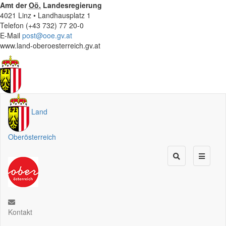
Amt der
Oö.
Landesregierung
4021 Linz • Landhausplatz 1
Telefon (+43 732) 77 20-0
E-Mail
post@ooe.gv.at
www.land-oberoesterreich.gv.at
Land
Oberösterreich
Kontakt