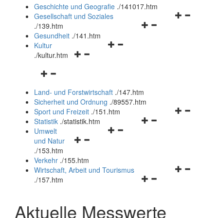
und
Geschichte und Geografie
.
/141017.htm
schließen
Navigationsm
Gesellschaft und Soziales
Navigationsmenü
öffnen
.
/139.htm
öffnen
und
Gesundheit
.
/141.htm
Navigationsmenü
und
schließen
Kultur
Navigationsmenü
öffnen
schließen
.
/kultur.htm
öffnen
und
Navigationsmenü
und
schließen
öffnen
schließen
Land- und Forstwirtschaft
.
/147.htm
und
Sicherheit und Ordnung
.
/89557.htm
schließen
Navigationsm
Sport und Freizeit
.
/151.htm
Navigationsmenü
öffnen
Statistik
.
/statistik.htm
Navigationsmenü
öffnen
und
Umwelt
Navigationsmenü
öffnen
und
schließen
und Natur
öffnen
und
schließen
.
/153.htm
und
schließen
Verkehr
.
/155.htm
schließen
Navigationsm
Wirtschaft, Arbeit und Tourismus
Navigationsmenü
öffnen
.
/157.htm
öffnen
und
und
schließen
Aktuelle Messwerte
schließen