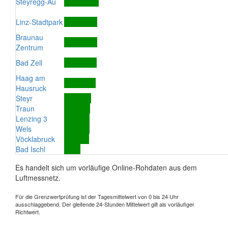
Steyregg-Au
Linz-Stadtpark
Braunau
Zentrum
Bad Zell
Haag am
Hausruck
Steyr
Traun
Lenzing 3
Wels
Vöcklabruck
Bad Ischl
Es handelt sich um vorläufige Online-Rohdaten aus dem
Luftmessnetz.
Für die Grenzwertprüfung ist der Tagesmittelwert von 0 bis 24 Uhr
ausschlaggebend. Der gleitende 24-Stunden Mittelwert gilt als vorläufiger
Richtwert.