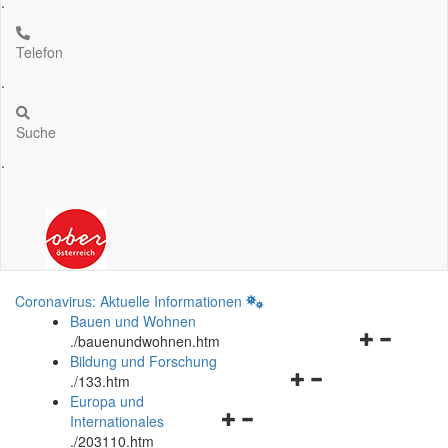
.
Telefon
.
Suche
.
Coronavirus: Aktuelle Informationen
Bauen und Wohnen
Navigationsm
.
/bauenundwohnen.htm
öffnen
Bildung und Forschung
Navigationsmenü
und
.
/133.htm
öffnen
schließen
Europa und
Navigationsmenü
und
Internationales
öffnen
schließen
.
/203110.htm