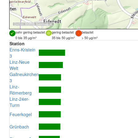
Quellen:
DORIS
,
basemap.at
sehr gering belastet
gering belastet
belastet
0 bis 35 µg/m³
35 bis 50 µg/m³
> 50 µg/m³
Station
Enns-Kristein
3
Linz-Neue
Welt
Gallneukirchen
3
Linz-
Römerberg
Linz-24er-
Turm
Feuerkogel
Grünbach