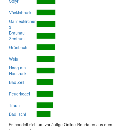
Steyr
Vöcklabruck
Gallneukirchen
3
Braunau
Zentrum
Grünbach
Wels
Haag am
Hausruck
Bad Zell
Feuerkogel
Traun
Bad Ischl
Es handelt sich um vorläufige Online-Rohdaten aus dem