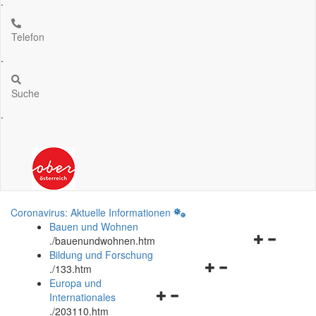
.
Telefon
.
Suche
.
Coronavirus: Aktuelle Informationen
Bauen und Wohnen
Navigationsm
.
/bauenundwohnen.htm
öffnen
Bildung und Forschung
Navigationsmenü
und
.
/133.htm
öffnen
schließen
Europa und
Navigationsmenü
und
Internationales
öffnen
schließen
.
/203110.htm