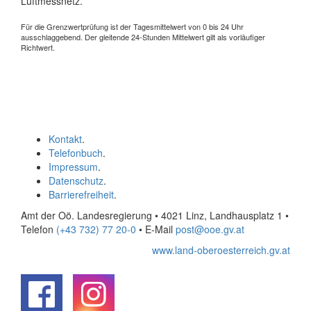
Luftmessnetz.
Für die Grenzwertprüfung ist der Tagesmittelwert von 0 bis 24 Uhr
ausschlaggebend. Der gleitende 24-Stunden Mittelwert gilt als vorläufiger
Richtwert.
Kontakt
.
Telefonbuch
.
Impressum
.
Datenschutz
.
Barrierefreiheit
.
Amt der Oö. Landesregierung • 4021 Linz, Landhausplatz 1
•
Telefon
(+43 732) 77 20-0
• E-Mail
post@ooe.gv.at
www.land-oberoesterreich.gv.at