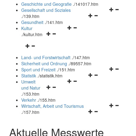
und
Geschichte und Geografie
.
/141017.htm
schließen
Navigationsm
Gesellschaft und Soziales
Navigationsmenü
öffnen
.
/139.htm
öffnen
und
Gesundheit
.
/141.htm
Navigationsmenü
und
schließen
Kultur
Navigationsmenü
öffnen
schließen
.
/kultur.htm
öffnen
und
Navigationsmenü
und
schließen
öffnen
schließen
Land- und Forstwirtschaft
.
/147.htm
und
Sicherheit und Ordnung
.
/89557.htm
schließen
Navigationsm
Sport und Freizeit
.
/151.htm
Navigationsmenü
öffnen
Statistik
.
/statistik.htm
Navigationsmenü
öffnen
und
Umwelt
Navigationsmenü
öffnen
und
schließen
und Natur
öffnen
und
schließen
.
/153.htm
und
schließen
Verkehr
.
/155.htm
schließen
Navigationsm
Wirtschaft, Arbeit und Tourismus
Navigationsmenü
öffnen
.
/157.htm
öffnen
und
und
schließen
Aktuelle Messwerte
schließen