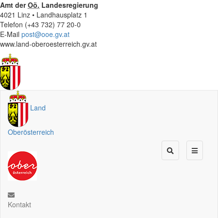
Amt der
Oö.
Landesregierung
4021 Linz • Landhausplatz 1
Telefon (+43 732) 77 20-0
E-Mail
post@ooe.gv.at
www.land-oberoesterreich.gv.at
Land
Oberösterreich
Kontakt