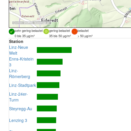
Quellen:
DORIS
,
basemap.at
sehr gering belastet
gering belastet
belastet
0 bis 35 µg/m³
35 bis 50 µg/m³
> 50 µg/m³
Station
Linz-Neue
Welt
Enns-Kristein
3
Linz-
Römerberg
Linz-Stadtpark
Linz-24er-
Turm
Steyregg-Au
Lenzing 3