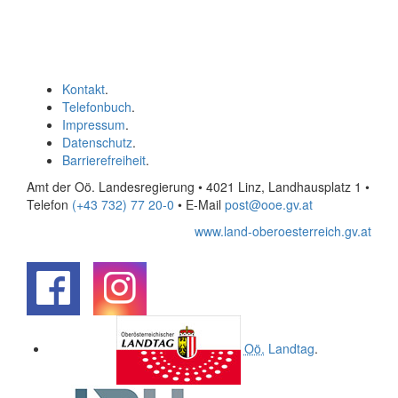
Kontakt
.
Telefonbuch
.
Impressum
.
Datenschutz
.
Barrierefreiheit
.
Amt der Oö. Landesregierung • 4021 Linz, Landhausplatz 1
•
Telefon
(+43 732) 77 20-0
• E-Mail
post@ooe.gv.at
www.land-oberoesterreich.gv.at
.
.
Oö.
Landtag
.