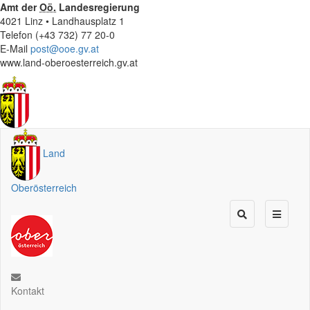
Amt der
Oö.
Landesregierung
4021 Linz • Landhausplatz 1
Telefon (+43 732) 77 20-0
E-Mail
post@ooe.gv.at
www.land-oberoesterreich.gv.at
Land
Oberösterreich
Kontakt