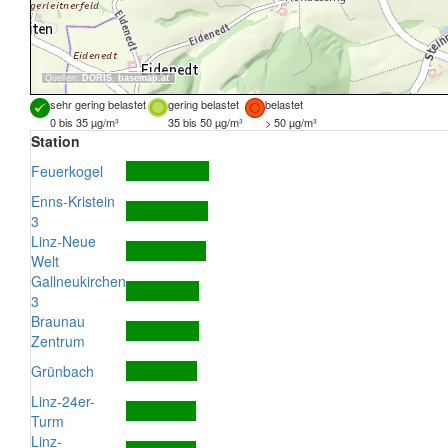
Quellen:
DORIS
,
basemap.at
sehr gering belastet
gering belastet
belastet
0 bis 35 µg/m³
35 bis 50 µg/m³
> 50 µg/m³
Station
Feuerkogel
Enns-Kristein
3
Linz-Neue
Welt
Gallneukirchen
3
Braunau
Zentrum
Grünbach
Linz-24er-
Turm
Linz-