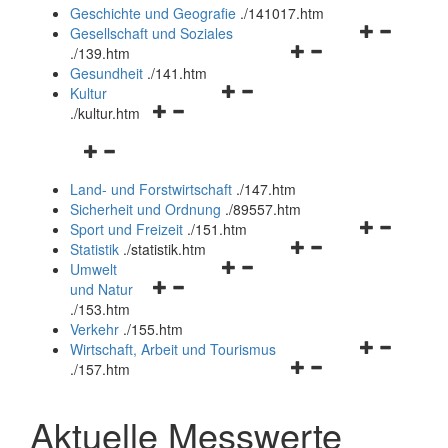
und
Geschichte und Geografie
.
/141017.htm
schließen
Navigationsm
Gesellschaft und Soziales
Navigationsmenü
öffnen
.
/139.htm
öffnen
und
Gesundheit
.
/141.htm
Navigationsmenü
und
schließen
Kultur
Navigationsmenü
öffnen
schließen
.
/kultur.htm
öffnen
und
Navigationsmenü
und
schließen
öffnen
schließen
Land- und Forstwirtschaft
.
/147.htm
und
Sicherheit und Ordnung
.
/89557.htm
schließen
Navigationsm
Sport und Freizeit
.
/151.htm
Navigationsmenü
öffnen
Statistik
.
/statistik.htm
Navigationsmenü
öffnen
und
Umwelt
Navigationsmenü
öffnen
und
schließen
und Natur
öffnen
und
schließen
.
/153.htm
und
schließen
Verkehr
.
/155.htm
schließen
Navigationsm
Wirtschaft, Arbeit und Tourismus
Navigationsmenü
öffnen
.
/157.htm
öffnen
und
und
schließen
Aktuelle Messwerte
schließen