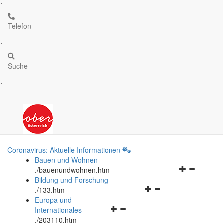
.
Telefon
.
Suche
.
Coronavirus: Aktuelle Informationen
Bauen und Wohnen
Navigationsm
.
/bauenundwohnen.htm
öffnen
Bildung und Forschung
Navigationsmenü
und
.
/133.htm
öffnen
schließen
Europa und
Navigationsmenü
und
Internationales
öffnen
schließen
.
/203110.htm