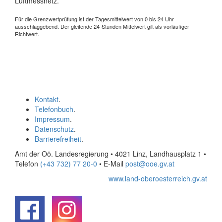
Luftmessnetz.
Für die Grenzwertprüfung ist der Tagesmittelwert von 0 bis 24 Uhr
ausschlaggebend. Der gleitende 24-Stunden Mittelwert gilt als vorläufiger
Richtwert.
Kontakt
.
Telefonbuch
.
Impressum
.
Datenschutz
.
Barrierefreiheit
.
Amt der Oö. Landesregierung • 4021 Linz, Landhausplatz 1
•
Telefon
(+43 732) 77 20-0
• E-Mail
post@ooe.gv.at
www.land-oberoesterreich.gv.at