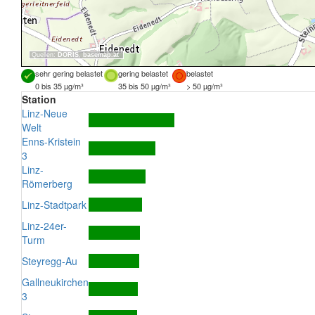
Quellen:
DORIS
,
basemap.at
sehr gering belastet
gering belastet
belastet
0 bis 35 µg/m³
35 bis 50 µg/m³
> 50 µg/m³
Station
Linz-Neue
Welt
Enns-Kristein
3
Linz-
Römerberg
Linz-Stadtpark
Linz-24er-
Turm
Steyregg-Au
Gallneukirchen
3