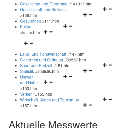
und
Geschichte und Geografie
.
/141017.htm
schließen
Navigationsm
Gesellschaft und Soziales
Navigationsmenü
öffnen
.
/139.htm
öffnen
und
Gesundheit
.
/141.htm
Navigationsmenü
und
schließen
Kultur
Navigationsmenü
öffnen
schließen
.
/kultur.htm
öffnen
und
Navigationsmenü
und
schließen
öffnen
schließen
Land- und Forstwirtschaft
.
/147.htm
und
Sicherheit und Ordnung
.
/89557.htm
schließen
Navigationsm
Sport und Freizeit
.
/151.htm
Navigationsmenü
öffnen
Statistik
.
/statistik.htm
Navigationsmenü
öffnen
und
Umwelt
Navigationsmenü
öffnen
und
schließen
und Natur
öffnen
und
schließen
.
/153.htm
und
schließen
Verkehr
.
/155.htm
schließen
Navigationsm
Wirtschaft, Arbeit und Tourismus
Navigationsmenü
öffnen
.
/157.htm
öffnen
und
und
schließen
Aktuelle Messwerte
schließen