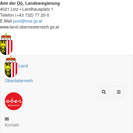
Amt der
Oö.
Landesregierung
4021 Linz • Landhausplatz 1
Telefon (+43 732) 77 20-0
E-Mail
post@ooe.gv.at
www.land-oberoesterreich.gv.at
Land
Oberösterreich
Kontakt