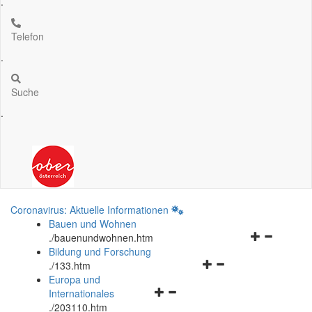
.
Telefon
.
Suche
.
Coronavirus: Aktuelle Informationen
Bauen und Wohnen
Navigationsm
.
/bauenundwohnen.htm
öffnen
Bildung und Forschung
Navigationsmenü
und
.
/133.htm
öffnen
schließen
Europa und
Navigationsmenü
und
Internationales
öffnen
schließen
.
/203110.htm